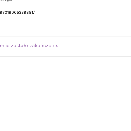
497019005339881/
enie zostało zakończone.