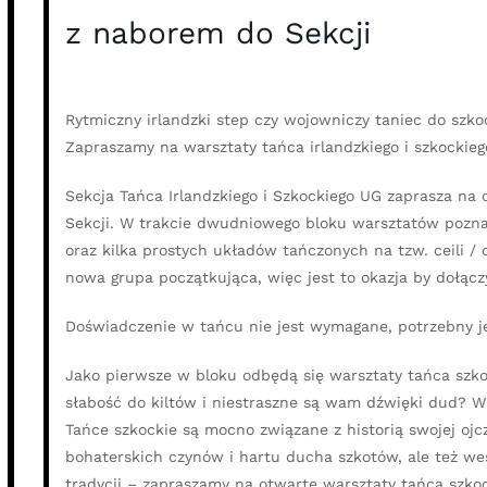
z naborem do Sekcji
Rytmiczny irlandzki step czy wojowniczy taniec do szk
Zapraszamy na warsztaty tańca irlandzkiego i szkockieg
Sekcja Tańca Irlandzkiego i Szkockiego UG zaprasza na
Sekcji. W trakcie dwudniowego bloku warsztatów pozna
oraz kilka prostych układów tańczonych na tzw. ceili /
nowa grupa początkująca, więc jest to okazja by dołącz
Doświadczenie w tańcu nie jest wymagane, potrzebny jes
Jako pierwsze w bloku odbędą się warsztaty tańca szkoc
słabość do kiltów i niestraszne są wam dźwięki dud? W
Tańce szkockie są mocno związane z historią swojej oj
bohaterskich czynów i hartu ducha szkotów, ale też weso
tradycji – zapraszamy na otwarte warsztaty tańca szkoc