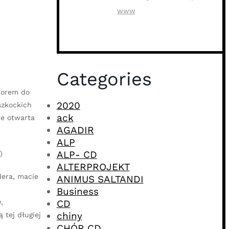
www
Categories
borem do
2020
szkockich
ack
ie otwarta
AGADIR
ALP
ALP- CD
)
ALTERPROJEKT
dera, macie
ANIMUS SALTANDI
Business
,
CD
chiny
 tej długiej
CHÓR CD