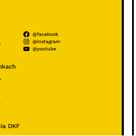
@facebook
@instagram
ń
@youtube
unkach
–
e
m
cia DKF