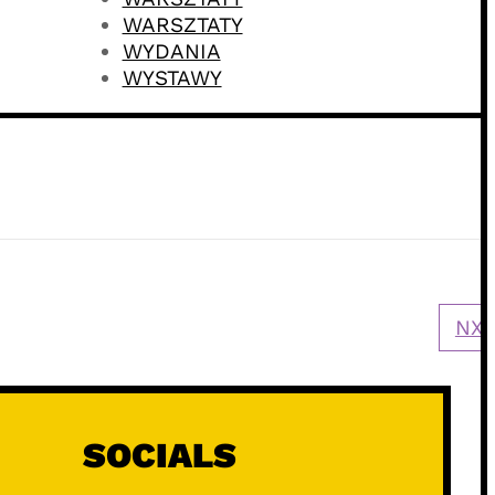
WARSZTATY
WYDANIA
WYSTAWY
NXT
SOCIALS