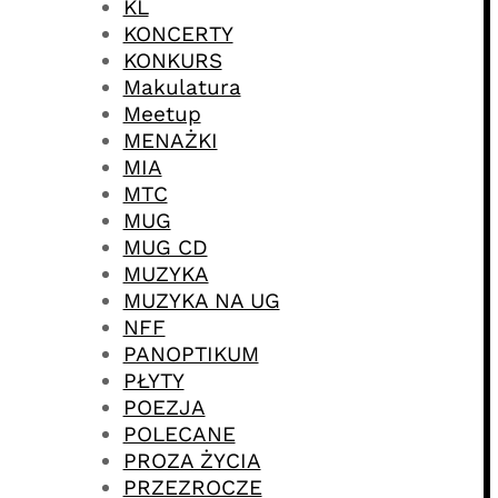
KL
KONCERTY
KONKURS
Makulatura
Meetup
MENAŻKI
MIA
MTC
MUG
MUG CD
MUZYKA
MUZYKA NA UG
NFF
PANOPTIKUM
PŁYTY
POEZJA
POLECANE
PROZA ŻYCIA
PRZEZROCZE