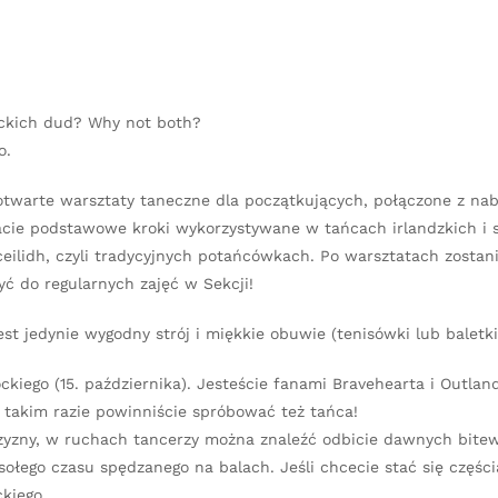
ockich dud? Why not both?
o.
 otwarte warsztaty taneczne dla początkujących, połączone z na
cie podstawowe kroki wykorzystywane w tańcach irlandzkich i 
 ceilidh, czyli tradycyjnych potańcówkach. Po warsztatach zostan
yć do regularnych zajęć w Sekcji!
t jedynie wygodny strój i miękkie obuwie (tenisówki lub baletki
kiego (15. października). Jesteście fanami Bravehearta i Outlan
 takim razie powinniście spróbować też tańca!
czyzny, w ruchach tancerzy można znaleźć odbicie dawnych bitew
łego czasu spędzanego na balach. Jeśli chcecie stać się częścią
kiego.