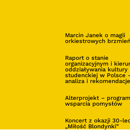
Marcin Janek o magii
orkiestrowych brzmie
Raport o stanie
organizacyjnym i kier
oddziaływania kultury
studenckiej w Polsce 
analiza i rekomendacj
Alterprojekt – progra
wsparcia pomysłów
Koncert z okazji 30-le
„Miłość Blondynki”