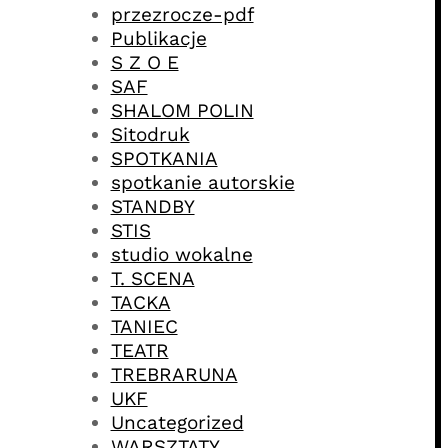
przezrocze-pdf
Publikacje
S Z O E
SAF
SHALOM POLIN
Sitodruk
SPOTKANIA
spotkanie autorskie
STANDBY
STIS
studio wokalne
T. SCENA
TACKA
TANIEC
TEATR
TREBRARUNA
UKF
Uncategorized
WARSZTATY