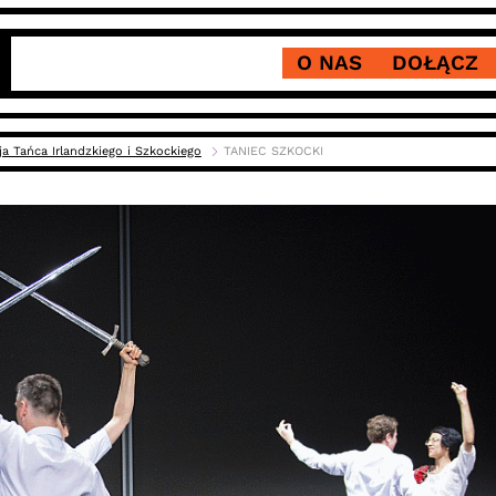
O NAS
DOŁĄCZ
ja Tańca Irlandzkiego i Szkockiego
TANIEC SZKOCKI