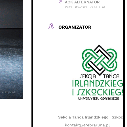
ACK ALTERNATOR
Wita Stwosza 58 sala 41
ORGANIZATOR
Sekcja Tańca Irlandzkiego i Szkock
kontakt@trebraruna.pl