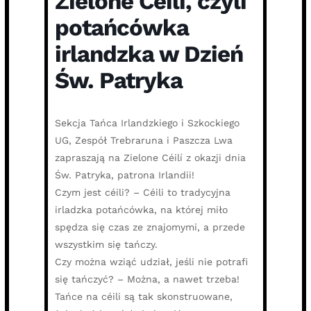
Zielone Céilí, czyli
potańcówka
irlandzka w Dzień
Św. Patryka
Sekcja Tańca Irlandzkiego i Szkockiego
UG, Zespół Trebraruna i Paszcza Lwa
zapraszają na Zielone Céilí z okazji dnia
Św. Patryka, patrona Irlandii!
Czym jest céili? – Céili to tradycyjna
irladzka potańcówka, na której miło
spędza się czas ze znajomymi, a przede
wszystkim się tańczy.
Czy można wziąć udział, jeśli nie potrafi
się tańczyć? – Można, a nawet trzeba!
Tańce na céili są tak skonstruowane,