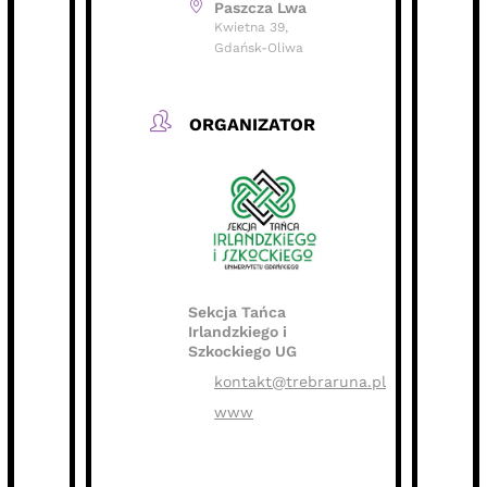
Paszcza Lwa
Kwietna 39,
Gdańsk-Oliwa
ORGANIZATOR
Sekcja Tańca
Irlandzkiego i
Szkockiego UG
kontakt@trebraruna.pl
www