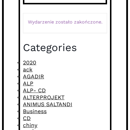
Wydarzenie zostało zakończone.
Categories
2020
ack
AGADIR
ALP
ALP- CD
ALTERPROJEKT
ANIMUS SALTANDI
Business
CD
chiny