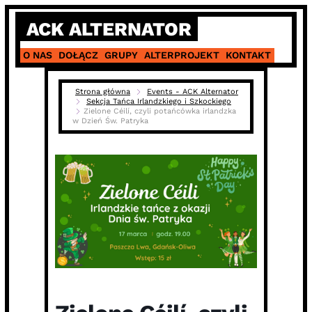
Skip
ACK ALTERNATOR
to
content
O NAS
DOŁĄCZ
GRUPY
ALTERPROJEKT
KONTAKT
Strona główna
Events - ACK Alternator
Sekcja Tańca Irlandzkiego i Szkockiego
Zielone Céilí, czyli potańcówka irlandzka
w Dzień Św. Patryka