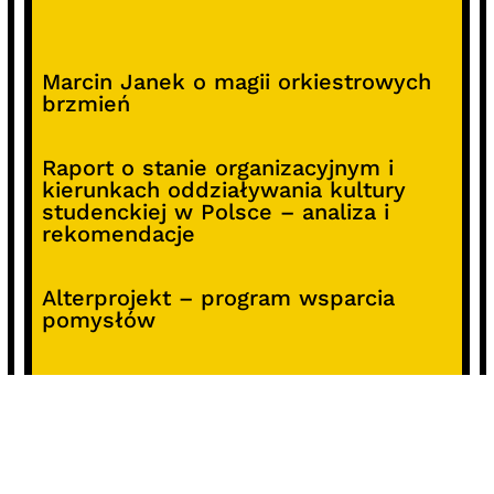
Marcin Janek o magii orkiestrowych
brzmień
Raport o stanie organizacyjnym i
kierunkach oddziaływania kultury
studenckiej w Polsce – analiza i
rekomendacje
Alterprojekt – program wsparcia
pomysłów
Koncert z okazji 30-lecia DKF „Miłość
Blondynki”
SOCIALS