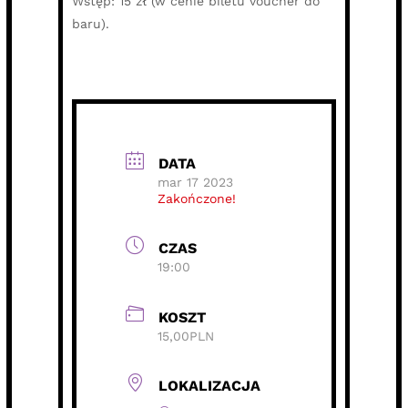
Wstęp: 15 zł (w cenie biletu voucher do
baru).
DATA
mar 17 2023
Zakończone!
CZAS
19:00
KOSZT
15,00PLN
LOKALIZACJA