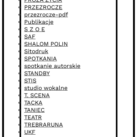
PRZEZROCZE
przezrocze-pdf
Publikacje
S Z O E
SAF
SHALOM POLIN
Sitodruk
SPOTKANIA
spotkanie autorskie
STANDBY
STIS
studio wokalne
T. SCENA
TACKA
TANIEC
TEATR
TREBRARUNA
UKF