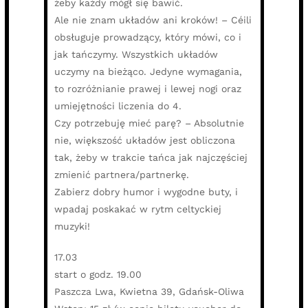
żeby każdy mógł się bawić.
Ale nie znam układów ani kroków! – Céili
obsługuje prowadzący, który mówi, co i
jak tańczymy. Wszystkich układów
uczymy na bieżąco. Jedyne wymagania,
to rozróżnianie prawej i lewej nogi oraz
umiejętności liczenia do 4.
Czy potrzebuję mieć parę? – Absolutnie
nie, większość układów jest obliczona
tak, żeby w trakcie tańca jak najczęściej
zmienić partnera/partnerkę.
Zabierz dobry humor i wygodne buty, i
wpadaj poskakać w rytm celtyckiej
muzyki!
17.03
start o godz. 19.00
Paszcza Lwa, Kwietna 39, Gdańsk-Oliwa