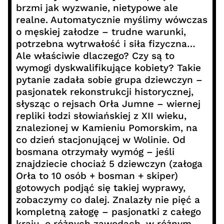
brzmi jak wyzwanie, nietypowe ale
realne. Automatycznie myślimy wówczas
o męskiej załodze – trudne warunki,
potrzebna wytrwałość i siła fizyczna…
Ale właściwie dlaczego? Czy są to
wymogi dyskwalifikujące kobiety? Takie
pytanie zadała sobie grupa dziewczyn –
pasjonatek rekonstrukcji historycznej,
słysząc o rejsach Orła Jumne – wiernej
repliki łodzi słowiańskiej z XII wieku,
znalezionej w Kamieniu Pomorskim, na
co dzień stacjonującej w Wolinie. Od
bosmana otrzymały wymóg – jeśli
znajdziecie chociaż 5 dziewczyn (załoga
Orła to 10 osób + bosman + skiper)
gotowych podjąć się takiej wyprawy,
zobaczymy co dalej. Znalazły nie pięć a
kompletną załogę – pasjonatki z całego
kraju, o różnych zawodach, w różnym