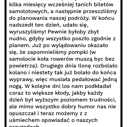
kilka miesięcy wcześniej tanich biletów
samolotowych, a następnie przeszzliśmy
do planowania naszej podróży. W końcu
nadszedł ten dzień, udało się,
wyruszyliśmy! Pewnie byłoby zbyt
nudno, gdyby wszystko poszło zgodnie z
planem. Już po wylądowaniu okazało
się, że zapomnieliśmy pompki (w
samolocie koła rowerów muszą byc bez
powietrza). Drugiego dnia Ilonę rozbolało
kolano i niestety tak już bolało do końca
wyprawy, więc musiała pedałować jedną
nogą. W kolejne dni los nam podkładał
coraz to większe kłody, jakby każdy
dzień był wyższym poziomem trudności,
ale mimo wszystko dobry humor nas nie
opuszczał i teraz możemy z z
uśmiechem opowiadać o naszych
przygodach.