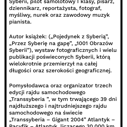
Syberii, pilot samolotowy I klasy, pisarz,
dziennikarz, reportażysta, fotograf,
myśliwy, nurek oraz zawodowy muzyk
pianista.
Autor książek: („Pojedynek z Syberią”,
„Przez Syberię na gapę”, „1001 Obrazów
Syberii”), wystaw fotograficznych i wielu
publikacji poświeconych Syberii, którą
wielokrotnie przemierzył na całej
długości oraz szerokości geograficznej.
Pomysłodawca oraz organizator trzech
edycji rajdu samochodowego
„Transsyberia ”, w tym trwającego 39 dni
najdłuższego i najtrudniejszego rajdu
samochodowego na świecie
„Transsyberia – Gigant 2004” Atlantyk –
Pacyfik – Atlantyk, liczącego 30.000 km.