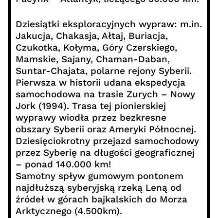
Dziesiątki eksploracyjnych wypraw: m.in.
Jakucja, Chakasja, Ałtaj, Buriacja,
Czukotka, Kołyma, Góry Czerskiego,
Mamskie, Sajany, Chaman-Daban,
Suntar-Chajata, polarne rejony Syberii.
Pierwsza w historii udana ekspedycja
samochodowa na trasie Zurych – Nowy
Jork (1994). Trasa tej pionierskiej
wyprawy wiodła przez bezkresne
obszary Syberii oraz Ameryki Północnej.
Dziesięciokrotny przejazd samochodowy
przez Syberię na długości geograficznej
– ponad 140.000 km!
Samotny spływ gumowym pontonem
najdłuższą syberyjską rzeką Leną od
źródeł w górach bajkalskich do Morza
Arktycznego (4.500km).