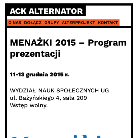
Skip
ACK ALTERNATOR
to
content
O NAS
DOŁĄCZ
GRUPY
ALTERPROJEKT
KONTAKT
MENAŻKI 2015 – Program
prezentacji
11-13 grudnia 2015 r.
WYDZIAŁ NAUK SPOŁECZNYCH UG
ul. Bażyńskiego 4, sala 209
Wstęp wolny.