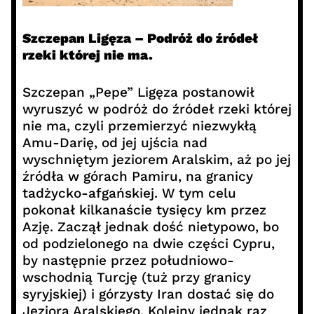
Szczepan Ligęza – Podróż do źródeł
rzeki której nie ma.
Szczepan „Pepe” Ligęza postanowił
wyruszyć w podróż do źródeł rzeki której
nie ma, czyli przemierzyć niezwykłą
Amu-Darię, od jej ujścia nad
wyschniętym jeziorem Aralskim, aż po jej
źródła w górach Pamiru, na granicy
tadżycko-afgańskiej. W tym celu
pokonał kilkanaście tysięcy km przez
Azję. Zaczął jednak dość nietypowo, bo
od podzielonego na dwie części Cypru,
by następnie przez południowo-
wschodnią Turcję (tuż przy granicy
syryjskiej) i górzysty Iran dostać się do
Jeziora Aralskiego. Kolejny jednak raz