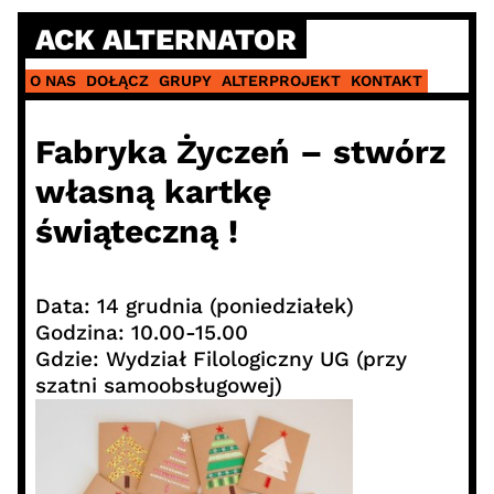
Skip
ACK ALTERNATOR
to
content
O NAS
DOŁĄCZ
GRUPY
ALTERPROJEKT
KONTAKT
Fabryka Życzeń – stwórz
własną kartkę
świąteczną !
Data: 14 grudnia (poniedziałek)
Godzina: 10.00-15.00
Gdzie: Wydział Filologiczny UG (przy
szatni samoobsługowej)