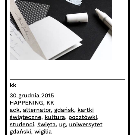
kk
30 grudnia 2015
HAPPENING
, 
KK
ack
, 
alternator
, 
gdańsk
, 
kartki
świąteczne
, 
kultura
, 
pocztówki
, 
studenci
, 
święta
, 
ug
, 
uniwersytet
gdański
, 
wigilia