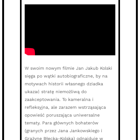
W swoim nowym filmie Jan Jakub Kolski
sięga po wątki autobiograficzne, by na
motywach historii własnego dziadka
ukazać stratę niemożliwą do
zaakceptowania. To kameralna i
refleksyjna, ale zarazem wstrząsająca
opowieść poruszająca uniwersalne
tematy. Para głównych bohaterów
(granych przez Jana Jankowskiego i
Grażynę Błęcką-Kolską) odnajduje w