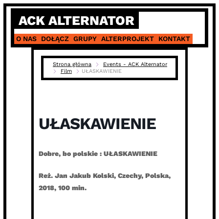
Skip
ACK ALTERNATOR
to
content
O NAS
DOŁĄCZ
GRUPY
ALTERPROJEKT
KONTAKT
Strona główna
Events - ACK Alternator
Film
UŁASKAWIENIE
UŁASKAWIENIE
Dobre, bo polskie : UŁASKAWIENIE
Reż. Jan Jakub Kolski, Czechy, Polska,
2018, 100 min.