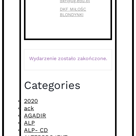
dkf@ug.edu.pl
DKF MIŁOŚC
BLONDYNKI
Wydarzenie zostało zakończone.
Categories
2020
ack
AGADIR
ALP
ALP- CD