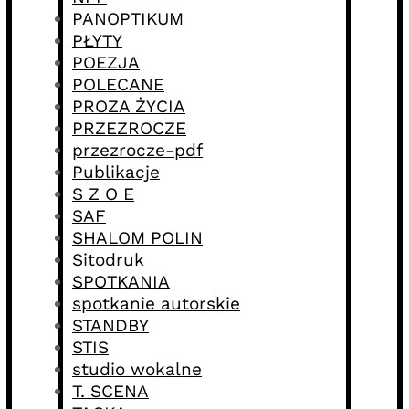
PANOPTIKUM
PŁYTY
POEZJA
POLECANE
PROZA ŻYCIA
PRZEZROCZE
przezrocze-pdf
Publikacje
S Z O E
SAF
SHALOM POLIN
Sitodruk
SPOTKANIA
spotkanie autorskie
STANDBY
STIS
studio wokalne
T. SCENA