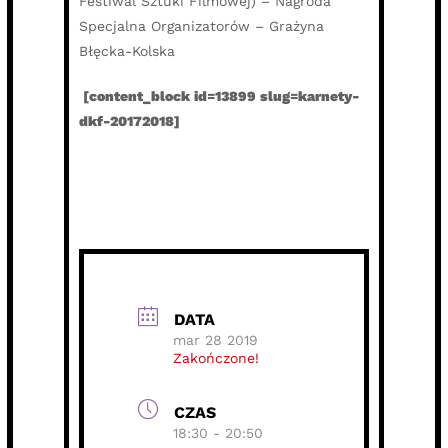
Festiwal Sztuki Filmowej) – Nagroda
Specjalna Organizatorów – Grażyna
Błęcka-Kolska
[content_block id=13899 slug=karnety-
dkf-20172018]
DATA
mar 28 2019
Zakończone!
CZAS
18:30 - 20:50