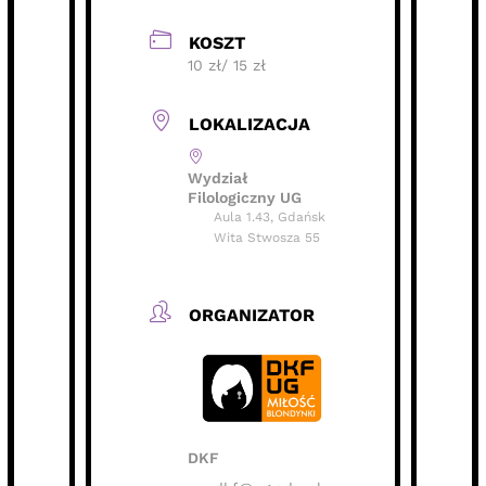
KOSZT
10 zł/ 15 zł
LOKALIZACJA
Wydział
Filologiczny UG
Aula 1.43, Gdańsk
Wita Stwosza 55
ORGANIZATOR
DKF