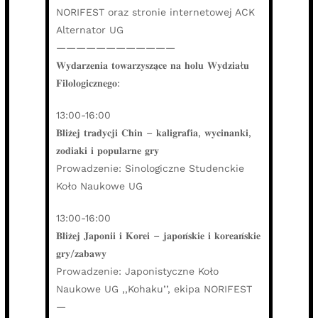
NORIFEST oraz stronie internetowej ACK
Alternator UG
————————————
𝐖𝐲𝐝𝐚𝐫𝐳𝐞𝐧𝐢𝐚 𝐭𝐨𝐰𝐚𝐫𝐳𝐲𝐬𝐳𝐚̨𝐜𝐞 𝐧𝐚 𝐡𝐨𝐥𝐮 𝐖𝐲𝐝𝐳𝐢𝐚ł𝐮
𝐅𝐢𝐥𝐨𝐥𝐨𝐠𝐢𝐜𝐳𝐧𝐞𝐠𝐨:
13:00-16:00
𝐁𝐥𝐢𝐳̇𝐞𝐣 𝐭𝐫𝐚𝐝𝐲𝐜𝐣𝐢 𝐂𝐡𝐢𝐧 – 𝐤𝐚𝐥𝐢𝐠𝐫𝐚𝐟𝐢𝐚, 𝐰𝐲𝐜𝐢𝐧𝐚𝐧𝐤𝐢,
𝐳𝐨𝐝𝐢𝐚𝐤𝐢 𝐢 𝐩𝐨𝐩𝐮𝐥𝐚𝐫𝐧𝐞 𝐠𝐫𝐲
Prowadzenie: Sinologiczne Studenckie
Koło Naukowe UG
13:00-16:00
𝐁𝐥𝐢𝐳̇𝐞𝐣 𝐉𝐚𝐩𝐨𝐧𝐢𝐢 𝐢 𝐊𝐨𝐫𝐞𝐢 – 𝐣𝐚𝐩𝐨𝐧́𝐬𝐤𝐢𝐞 𝐢 𝐤𝐨𝐫𝐞𝐚𝐧́𝐬𝐤𝐢𝐞
𝐠𝐫𝐲/𝐳𝐚𝐛𝐚𝐰𝐲
Prowadzenie: Japonistyczne Koło
Naukowe UG ,,Kohaku’’, ekipa NORIFEST
—