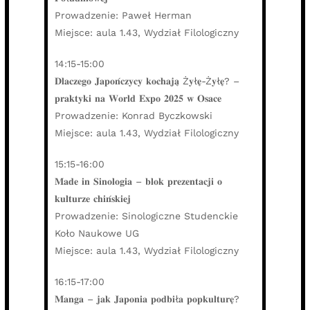
Prowadzenie: Paweł Herman
Miejsce: aula 1.43, Wydział Filologiczny
14:15-15:00
𝐃𝐥𝐚𝐜𝐳𝐞𝐠𝐨 𝐉𝐚𝐩𝐨𝐧́𝐜𝐳𝐲𝐜𝐲 𝐤𝐨𝐜𝐡𝐚𝐣𝐚̨ Ż𝐲ł𝐞̨-Ż𝐲ł𝐞̨? –
𝐩𝐫𝐚𝐤𝐭𝐲𝐤𝐢 𝐧𝐚 𝐖𝐨𝐫𝐥𝐝 𝐄𝐱𝐩𝐨 𝟐𝟎𝟐𝟓 𝐰 𝐎𝐬𝐚𝐜𝐞
Prowadzenie: Konrad Byczkowski
Miejsce: aula 1.43, Wydział Filologiczny
15:15-16:00
𝐌𝐚𝐝𝐞 𝐢𝐧 𝐒𝐢𝐧𝐨𝐥𝐨𝐠𝐢𝐚 – 𝐛𝐥𝐨𝐤 𝐩𝐫𝐞𝐳𝐞𝐧𝐭𝐚𝐜𝐣𝐢 𝐨
𝐤𝐮𝐥𝐭𝐮𝐫𝐳𝐞 𝐜𝐡𝐢𝐧́𝐬𝐤𝐢𝐞𝐣
Prowadzenie: Sinologiczne Studenckie
Koło Naukowe UG
Miejsce: aula 1.43, Wydział Filologiczny
16:15-17:00
𝐌𝐚𝐧𝐠𝐚 – 𝐣𝐚𝐤 𝐉𝐚𝐩𝐨𝐧𝐢𝐚 𝐩𝐨𝐝𝐛𝐢ł𝐚 𝐩𝐨𝐩𝐤𝐮𝐥𝐭𝐮𝐫𝐞̨?