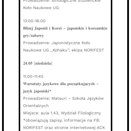
Prowadzenie: Sinologiczne Studenckie
Koło Naukowe UG
13:00-16:00
𝐁𝐥𝐢𝐳̇𝐞𝐣 𝐉𝐚𝐩𝐨𝐧𝐢𝐢 𝐢 𝐊𝐨𝐫𝐞𝐢 – 𝐣𝐚𝐩𝐨𝐧́𝐬𝐤𝐢𝐞 𝐢 𝐤𝐨𝐫𝐞𝐚𝐧́𝐬𝐤𝐢𝐞
𝐠𝐫𝐲/𝐳𝐚𝐛𝐚𝐰𝐲
Prowadzenie: Japonistyczne Koło
Naukowe UG ,,Kohaku’’, ekipa NORIFEST
𝟐𝟒.𝟎𝟓 (𝐧𝐢𝐞𝐝𝐳𝐢𝐞𝐥𝐚)
11:00-11:45
𝐖𝐚𝐫𝐬𝐳𝐭𝐚𝐭𝐲 𝐣𝐞̨𝐳𝐲𝐤𝐨𝐰𝐞 𝐝𝐥𝐚 𝐩𝐨𝐜𝐳𝐚̨𝐭𝐤𝐮𝐣𝐚̨𝐜𝐲𝐜𝐡 –
𝐣𝐞̨𝐳𝐲𝐤 𝐣𝐚𝐩𝐨𝐧́𝐬𝐤𝐢*
Prowadzenie: Matsuri – Szkoła Języków
Orientalnych
Miejsce: aula 1.43, Wydział Filologiczny
*obowiązują zapisy, informacje na FB:
NORIFEST oraz stronie internetowej ACK