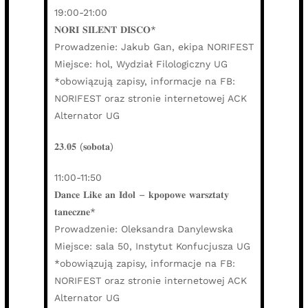
19:00-21:00
𝐍𝐎𝐑𝐈 𝐒𝐈𝐋𝐄𝐍𝐓 𝐃𝐈𝐒𝐂𝐎*
Prowadzenie: Jakub Gan, ekipa NORIFEST
Miejsce: hol, Wydział Filologiczny UG
*obowiązują zapisy, informacje na FB:
NORIFEST oraz stronie internetowej ACK
Alternator UG
𝟐𝟑.𝟎𝟓 (𝐬𝐨𝐛𝐨𝐭𝐚)
11:00-11:50
𝐃𝐚𝐧𝐜𝐞 𝐋𝐢𝐤𝐞 𝐚𝐧 𝐈𝐝𝐨𝐥 – 𝐤𝐩𝐨𝐩𝐨𝐰𝐞 𝐰𝐚𝐫𝐬𝐳𝐭𝐚𝐭𝐲
𝐭𝐚𝐧𝐞𝐜𝐳𝐧𝐞*
Prowadzenie: Oleksandra Danylewska
Miejsce: sala 50, Instytut Konfucjusza UG
*obowiązują zapisy, informacje na FB:
NORIFEST oraz stronie internetowej ACK
Alternator UG