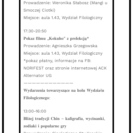
Prowadzenie: Weronika Słabosz (Mangi u
Smoczej Ciotki)
Miejsce: aula 1.43, Wydział Filologiczny
17:30-20:50
𝐏𝐨𝐤𝐚𝐳 𝐟𝐢𝐥𝐦𝐮 „𝐊𝐨𝐤𝐮𝐡𝐨” 𝐳 𝐩𝐫𝐞𝐥𝐞𝐤𝐜𝐣𝐚̨*
Prowadzenie: Agnieszka Grzegowska
Miejsce: aula 1.43, Wydział Filologiczny
*pokaz płatny, informacje na FB:
NORIFEST oraz stronie internetowej ACK
Alternator UG
————————————
𝐖𝐲𝐝𝐚𝐫𝐳𝐞𝐧𝐢𝐚 𝐭𝐨𝐰𝐚𝐫𝐳𝐲𝐬𝐳𝐚̨𝐜𝐞 𝐧𝐚 𝐡𝐨𝐥𝐮 𝐖𝐲𝐝𝐳𝐢𝐚ł𝐮
𝐅𝐢𝐥𝐨𝐥𝐨𝐠𝐢𝐜𝐳𝐧𝐞𝐠𝐨:
13:00-16:00
𝐁𝐥𝐢𝐳̇𝐞𝐣 𝐭𝐫𝐚𝐝𝐲𝐜𝐣𝐢 𝐂𝐡𝐢𝐧 – 𝐤𝐚𝐥𝐢𝐠𝐫𝐚𝐟𝐢𝐚, 𝐰𝐲𝐜𝐢𝐧𝐚𝐧𝐤𝐢,
𝐳𝐨𝐝𝐢𝐚𝐤𝐢 𝐢 𝐩𝐨𝐩𝐮𝐥𝐚𝐫𝐧𝐞 𝐠𝐫𝐲