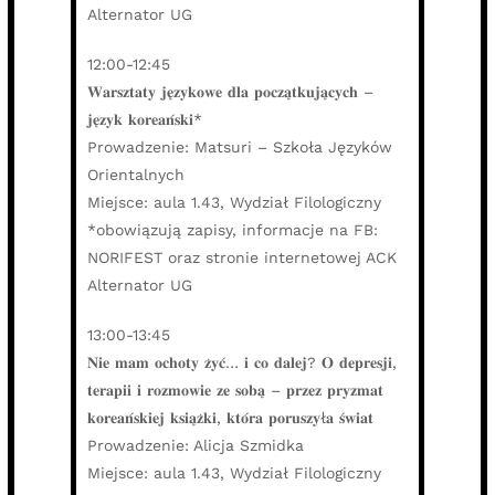
Alternator UG
12:00-12:45
𝐖𝐚𝐫𝐬𝐳𝐭𝐚𝐭𝐲 𝐣𝐞̨𝐳𝐲𝐤𝐨𝐰𝐞 𝐝𝐥𝐚 𝐩𝐨𝐜𝐳𝐚̨𝐭𝐤𝐮𝐣𝐚̨𝐜𝐲𝐜𝐡 –
𝐣𝐞̨𝐳𝐲𝐤 𝐤𝐨𝐫𝐞𝐚𝐧́𝐬𝐤𝐢*
Prowadzenie: Matsuri – Szkoła Języków
Orientalnych
Miejsce: aula 1.43, Wydział Filologiczny
*obowiązują zapisy, informacje na FB:
NORIFEST oraz stronie internetowej ACK
Alternator UG
13:00-13:45
𝐍𝐢𝐞 𝐦𝐚𝐦 𝐨𝐜𝐡𝐨𝐭𝐲 𝐳̇𝐲𝐜́… 𝐢 𝐜𝐨 𝐝𝐚𝐥𝐞𝐣? 𝐎 𝐝𝐞𝐩𝐫𝐞𝐬𝐣𝐢,
𝐭𝐞𝐫𝐚𝐩𝐢𝐢 𝐢 𝐫𝐨𝐳𝐦𝐨𝐰𝐢𝐞 𝐳𝐞 𝐬𝐨𝐛𝐚̨ – 𝐩𝐫𝐳𝐞𝐳 𝐩𝐫𝐲𝐳𝐦𝐚𝐭
𝐤𝐨𝐫𝐞𝐚𝐧́𝐬𝐤𝐢𝐞𝐣 𝐤𝐬𝐢𝐚̨𝐳̇𝐤𝐢, 𝐤𝐭𝐨́𝐫𝐚 𝐩𝐨𝐫𝐮𝐬𝐳𝐲ł𝐚 𝐬́𝐰𝐢𝐚𝐭
Prowadzenie: Alicja Szmidka
Miejsce: aula 1.43, Wydział Filologiczny