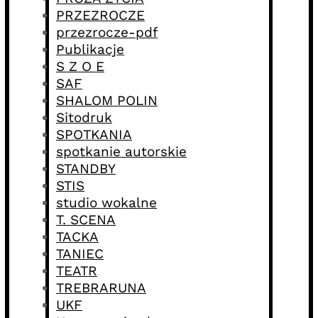
PRZEZROCZE
przezrocze-pdf
Publikacje
S Z O E
SAF
SHALOM POLIN
Sitodruk
SPOTKANIA
spotkanie autorskie
STANDBY
STIS
studio wokalne
T. SCENA
TACKA
TANIEC
TEATR
TREBRARUNA
UKF