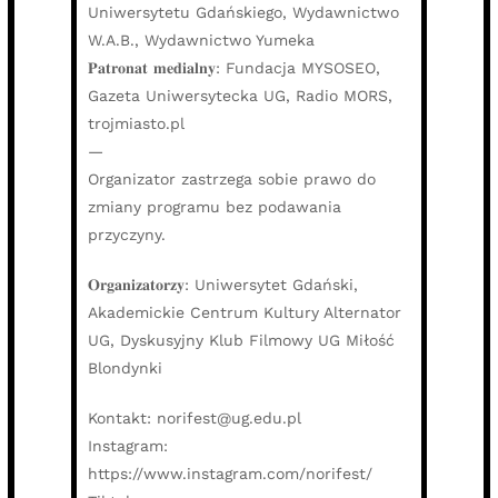
Uniwersytetu Gdańskiego, Wydawnictwo
W.A.B., Wydawnictwo Yumeka
𝐏𝐚𝐭𝐫𝐨𝐧𝐚𝐭 𝐦𝐞𝐝𝐢𝐚𝐥𝐧𝐲: Fundacja MYSOSEO,
Gazeta Uniwersytecka UG, Radio MORS,
trojmiasto.pl
—
Organizator zastrzega sobie prawo do
zmiany programu bez podawania
przyczyny.
𝐎𝐫𝐠𝐚𝐧𝐢𝐳𝐚𝐭𝐨𝐫𝐳𝐲: Uniwersytet Gdański,
Akademickie Centrum Kultury Alternator
UG, Dyskusyjny Klub Filmowy UG Miłość
Blondynki
Kontakt: norifest@ug.edu.pl
Instagram:
https://www.instagram.com/norifest/