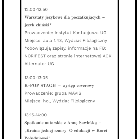
12:00-12:50
𝐖𝐚𝐫𝐬𝐳𝐭𝐚𝐭𝐲 𝐣𝐞̨𝐳𝐲𝐤𝐨𝐰𝐞 𝐝𝐥𝐚 𝐩𝐨𝐜𝐳𝐚̨𝐭𝐤𝐮𝐣𝐚̨𝐜𝐲𝐜𝐡 –
𝐣𝐞̨𝐳𝐲𝐤 𝐜𝐡𝐢𝐧́𝐬𝐤𝐢*
Prowadzenie: Instytut Konfucjusza UG
Miejsce: aula 1.43, Wydział Filologiczny
*obowiązują zapisy, informacje na FB:
NORIFEST oraz stronie internetowej ACK
Alternator UG
13:00-13:05
𝐊-𝐏𝐎𝐏 𝐒𝐓𝐀𝐆𝐄! – 𝐰𝐲𝐬𝐭𝐞̨𝐩 𝐜𝐨𝐯𝐞𝐫𝐨𝐰𝐲
Prowadzenie: grupa MAVIS
Miejsce: hol, Wydział Filologiczny
13:15-14:00
𝐒𝐩𝐨𝐭𝐤𝐚𝐧𝐢𝐞 𝐚𝐮𝐭𝐨𝐫𝐬𝐤𝐢𝐞 𝐳 𝐀𝐧𝐧𝐚̨ 𝐒𝐚𝐰𝐢𝐧́𝐬𝐤𝐚̨ –
„𝐊𝐫𝐚𝐢𝐧𝐚 𝐣𝐞𝐝𝐧𝐞𝐣 𝐬𝐳𝐚𝐧𝐬𝐲. 𝐎 𝐞𝐝𝐮𝐤𝐚𝐜𝐣𝐢 𝐰 𝐊𝐨𝐫𝐞𝐢
𝐏𝐨ł𝐮𝐝𝐧𝐢𝐨𝐰𝐞𝐣”