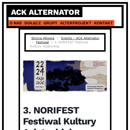
Skip
ACK ALTERNATOR
to
content
O NAS
DOŁĄCZ
GRUPY
ALTERPROJEKT
KONTAKT
Strona główna
Events - ACK Alternator
Festiwal
3. NORIFEST Festiwal
Kultury Azjatyckiej
3. NORIFEST
Festiwal Kultury