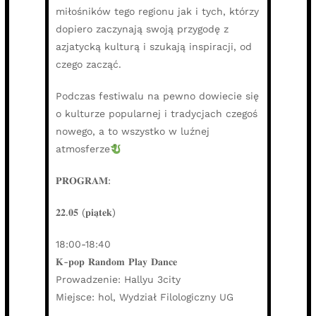
miłośników tego regionu jak i tych, którzy
dopiero zaczynają swoją przygodę z
azjatycką kulturą i szukają inspiracji, od
czego zacząć.
Podczas festiwalu na pewno dowiecie się
o kulturze popularnej i tradycjach czegoś
nowego, a to wszystko w luźnej
atmosferze
𝐏𝐑𝐎𝐆𝐑𝐀𝐌:
𝟐𝟐.𝟎𝟓 (𝐩𝐢𝐚̨𝐭𝐞𝐤)
18:00-18:40
𝐊-𝐩𝐨𝐩 𝐑𝐚𝐧𝐝𝐨𝐦 𝐏𝐥𝐚𝐲 𝐃𝐚𝐧𝐜𝐞
Prowadzenie: Hallyu 3city
Miejsce: hol, Wydział Filologiczny UG