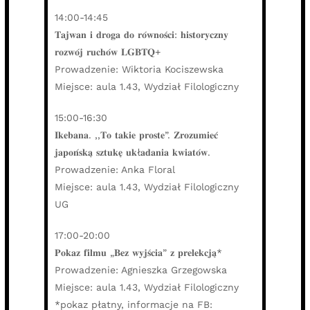
14:00-14:45
𝐓𝐚𝐣𝐰𝐚𝐧 𝐢 𝐝𝐫𝐨𝐠𝐚 𝐝𝐨 𝐫𝐨́𝐰𝐧𝐨𝐬́𝐜𝐢: 𝐡𝐢𝐬𝐭𝐨𝐫𝐲𝐜𝐳𝐧𝐲
𝐫𝐨𝐳𝐰𝐨́𝐣 𝐫𝐮𝐜𝐡𝐨́𝐰 𝐋𝐆𝐁𝐓𝐐+
Prowadzenie: Wiktoria Kociszewska
Miejsce: aula 1.43, Wydział Filologiczny
15:00-16:30
𝐈𝐤𝐞𝐛𝐚𝐧𝐚. ,,𝐓𝐨 𝐭𝐚𝐤𝐢𝐞 𝐩𝐫𝐨𝐬𝐭𝐞”. 𝐙𝐫𝐨𝐳𝐮𝐦𝐢𝐞𝐜́
𝐣𝐚𝐩𝐨𝐧́𝐬𝐤𝐚̨ 𝐬𝐳𝐭𝐮𝐤𝐞̨ 𝐮𝐤ł𝐚𝐝𝐚𝐧𝐢𝐚 𝐤𝐰𝐢𝐚𝐭𝐨́𝐰.
Prowadzenie: Anka Floral
Miejsce: aula 1.43, Wydział Filologiczny
UG
17:00-20:00
𝐏𝐨𝐤𝐚𝐳 𝐟𝐢𝐥𝐦𝐮 „𝐁𝐞𝐳 𝐰𝐲𝐣𝐬́𝐜𝐢𝐚” 𝐳 𝐩𝐫𝐞𝐥𝐞𝐤𝐜𝐣𝐚̨*
Prowadzenie: Agnieszka Grzegowska
Miejsce: aula 1.43, Wydział Filologiczny
*pokaz płatny, informacje na FB: