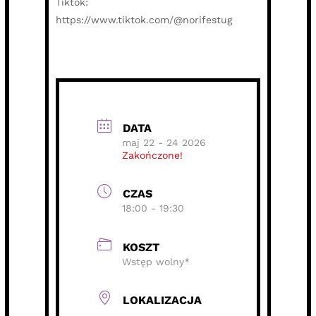
Tiktok:
https://www.tiktok.com/@norifestug
DATA
maj 22 - 24 2026
Zakończone!
CZAS
18:00 - 19:30
KOSZT
Wstęp wolny*
LOKALIZACJA