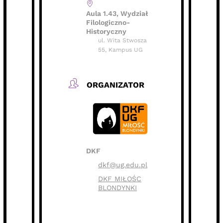
Aula 1.43, Wydział
Filologiczno-
Historyczny
ul. Wita Stwosza
55, Kampus UG
ORGANIZATOR
DKF
dkf@ug.edu.pl
DKF MIŁOŚC
BLONDYNKI