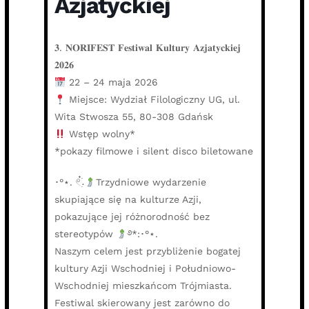
Azjatyckiej
𝟑. 𝐍𝐎𝐑𝐈𝐅𝐄𝐒𝐓 𝐅𝐞𝐬𝐭𝐢𝐰𝐚𝐥 𝐊𝐮𝐥𝐭𝐮𝐫𝐲 𝐀𝐳𝐣𝐚𝐭𝐲𝐜𝐤𝐢𝐞𝐣
𝟐𝟎𝟐𝟔
22 – 24 maja 2026
Miejsce: Wydział Filologiczny UG, ul.
Wita Stwosza 55, 80-308 Gdańsk
Wstęp wolny*
*pokazy filmowe i silent disco biletowane
･°⋆. 𓏲๋࣭࣪˖
Trzydniowe wydarzenie
skupiające się na kulturze Azji,
pokazujące jej różnorodność bez
stereotypów
࿔*:･°⋆.
Naszym celem jest przybliżenie bogatej
kultury Azji Wschodniej i Południowo-
Wschodniej mieszkańcom Trójmiasta.
Festiwal skierowany jest zarówno do