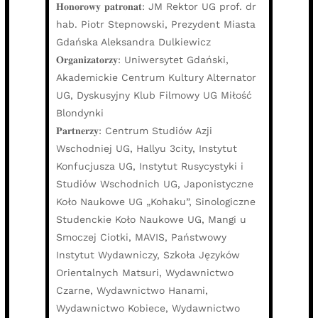
𝐇𝐨𝐧𝐨𝐫𝐨𝐰𝐲 𝐩𝐚𝐭𝐫𝐨𝐧𝐚𝐭: JM Rektor UG prof. dr
hab. Piotr Stepnowski, Prezydent Miasta
Gdańska Aleksandra Dulkiewicz
𝐎𝐫𝐠𝐚𝐧𝐢𝐳𝐚𝐭𝐨𝐫𝐳𝐲: Uniwersytet Gdański,
Akademickie Centrum Kultury Alternator
UG, Dyskusyjny Klub Filmowy UG Miłość
Blondynki
𝐏𝐚𝐫𝐭𝐧𝐞𝐫𝐳𝐲: Centrum Studiów Azji
Wschodniej UG, Hallyu 3city, Instytut
Konfucjusza UG, Instytut Rusycystyki i
Studiów Wschodnich UG, Japonistyczne
Koło Naukowe UG „Kohaku”, Sinologiczne
Studenckie Koło Naukowe UG, Mangi u
Smoczej Ciotki, MAVIS, Państwowy
Instytut Wydawniczy, Szkoła Języków
Orientalnych Matsuri, Wydawnictwo
Czarne, Wydawnictwo Hanami,
Wydawnictwo Kobiece, Wydawnictwo