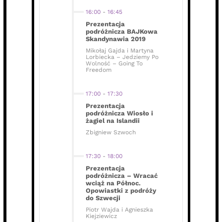
16:00
-
16:45
Prezentacja
podróżnicza BAJKowa
Skandynawia 2019
Mikołaj Gajda i Martyna
Lorbiecka – Jedziemy Po
Wolność – Going To
Freedom
17:00
-
17:30
Prezentacja
podróżnicza Wiosło i
żagiel na Islandii
Zbigniew Szwoch
17:30
-
18:00
Prezentacja
podróżnicza – Wracać
wciąż na Północ.
Opowiastki z podróży
do Szwecji
Piotr Wajda i Agnieszka
Kiejziewicz