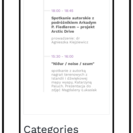
18:00
-
18:45
Spotkanie autorskie z
podróżnikiem Arkadym
P. Fiedlerem – projekt
Arctic Drive
prowadzenie: dr
Agnieszka Kiejziewicz
15:30
-
16:00
"Niður / noise / szum"
spotkanie z autorką
nagrań terenowych z
Islandii i dźwiękowej
mapy wyspy, Katarzyną
Paluch. Prezentacja do
zdjęć Magdaleny Łukasiak
Categories