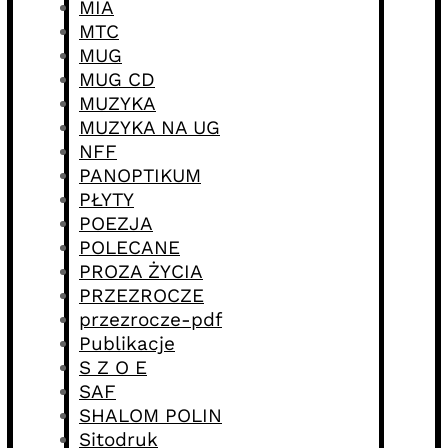
MIA
MTC
MUG
MUG CD
MUZYKA
MUZYKA NA UG
NFF
PANOPTIKUM
PŁYTY
POEZJA
POLECANE
PROZA ŻYCIA
PRZEZROCZE
przezrocze-pdf
Publikacje
S Z O E
SAF
SHALOM POLIN
Sitodruk