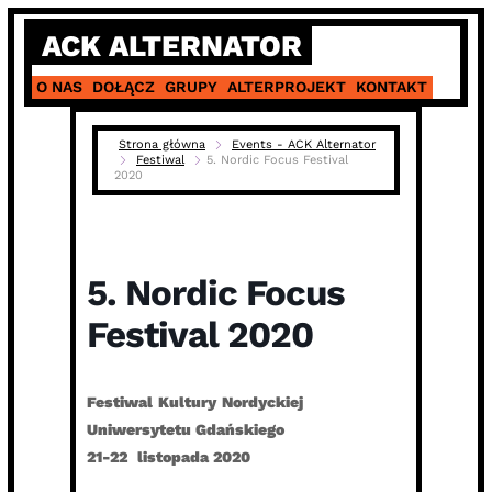
Skip
ACK ALTERNATOR
to
content
O NAS
DOŁĄCZ
GRUPY
ALTERPROJEKT
KONTAKT
Strona główna
Events - ACK Alternator
Festiwal
5. Nordic Focus Festival
2020
5. Nordic Focus
Festival 2020
Festiwal
Kultury
Nordyckiej
Uniwersytetu Gdańskiego
21-22
listopada 2020