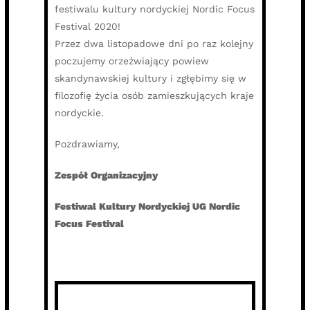
festiwalu kultury nordyckiej Nordic Focus
Festival 2020!
Przez dwa listopadowe dni po raz kolejny
poczujemy orzeźwiający powiew
skandynawskiej kultury i zgłębimy się w
filozofię życia osób zamieszkujących kraje
nordyckie.
Pozdrawiamy,
Zespół Organizacyjny
Festiwal Kultury Nordyckiej UG Nordic
Focus Festival