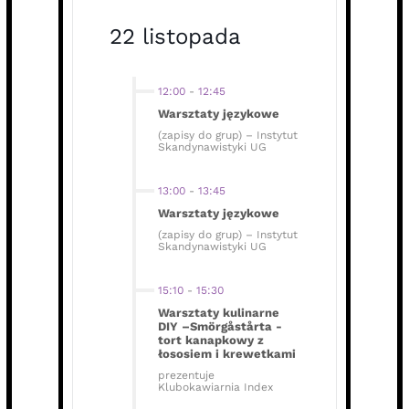
22 listopada
12:00
-
12:45
Warsztaty językowe
(zapisy do grup) – Instytut
Skandynawistyki UG
13:00
-
13:45
Warsztaty językowe
(zapisy do grup) – Instytut
Skandynawistyki UG
15:10
-
15:30
Warsztaty kulinarne
DIY –Smörgåstårta -
tort kanapkowy z
łososiem i krewetkami
prezentuje
Klubokawiarnia Index