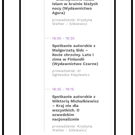
Islam w krainie białych
nocy (Wydawnictwo
Agora)
prowadzenie: Krystyna
Weiher – Sitkiewicz
18:00
-
18:30
Spotkanie autorskie z
Małgorzatą Sidz –
Kocie chrzciny. Lato i
zima w Finlandii
(Wydawnictwo Czarne)
prowadzenie: dr
Agnieszka Kiejziewicz
18:35
-
19:15
Spotkanie autorskie z
Wiktorią Michałkiewicz
– Kraj nie dla
wszystkich. O
szwedzkim
nacjonalizmie
prowadzenie: Krystyna
Weiher - Sitkiewicz