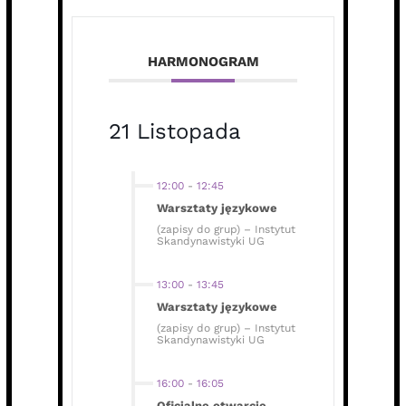
HARMONOGRAM
21 Listopada
12:00
-
12:45
Warsztaty językowe
(zapisy do grup) – Instytut
Skandynawistyki UG
13:00
-
13:45
Warsztaty językowe
(zapisy do grup) – Instytut
Skandynawistyki UG
16:00
-
16:05
Oficjalne otwarcie