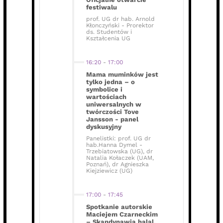
festiwalu
prof. UG dr hab. Arnold
Kłonczyński - Prorektor
ds. Studentów i
Kształcenia UG
16:20
-
17:00
Mama muminków jest
tylko jedna – o
symbolice i
wartościach
uniwersalnych w
twórczości Tove
Jansson - panel
dyskusyjny
Panelistki: prof. UG dr
hab.Hanna Dymel -
Trzebiatowska (UG), dr
Natalia Kołaczek (UAM,
Poznań), dr Agnieszka
Kiejziewicz (UG)
17:00
-
17:45
Spotkanie autorskie
Maciejem Czarneckim
– Skandynawia halal.