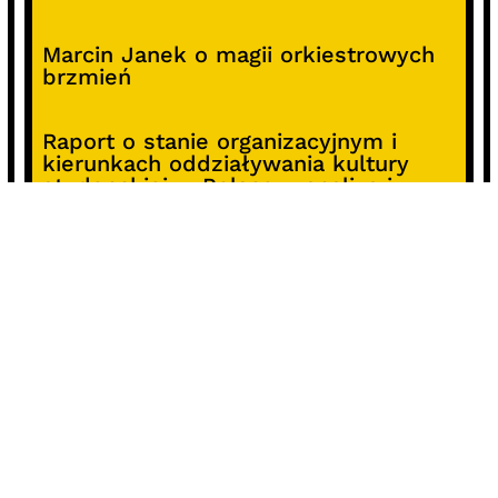
Marcin Janek o magii orkiestrowych
brzmień
Raport o stanie organizacyjnym i
kierunkach oddziaływania kultury
studenckiej w Polsce – analiza i
rekomendacje
Alterprojekt – program wsparcia
pomysłów
Koncert z okazji 30-lecia DKF „Miłość
Blondynki”
SOCIALS