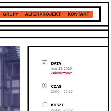
GRUPY
ALTERPROJEKT
KONTAKT
DATA
maj 28 2026
Zakończone!
CZAS
21:00 - 22:35
KOSZT
Wstęp wolny