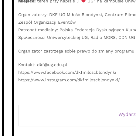
Miejsce:
teren przy napisie „I
UG” na kampusie Uniwer
Organizatorzy: DKF UG Miłość Blondynki, Centrum Filmo
Zespół Organizacji Eventów
Patronat medialny: Polska Federacja Dyskusyjnych Klub
Społeczności Uniwersyteckiej UG, Radio MORS, CDN UG
Organizator zastrzega sobie prawo do zmiany programu
Kontakt: dkf@ug.edu.pl
https://www.facebook.com/dkfmiloscblondynki
https://www.instagram.com/dkfmiloscblondynki/
Wydarz