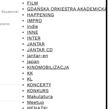
FILM
GDAŃSKA ORKIESTRA AKADEMICKA
, Studencki
HAPPENING
IMPRO
opismo
indie
INNE
INTER
JANTAR
JANTAR CD
jantar-en
japan
KINOMOBILIZACJA
KK
KL
KONCERTY
KONKURS
Makulatura
Meetup
MENAŻKI