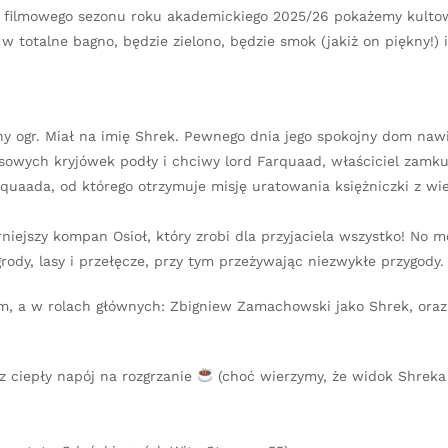
ie filmowego sezonu roku akademickiego 2025/26 pokażemy kulto
 totalne bagno, będzie zielono, będzie smok (jakiż on piękny!) 
 ogr. Miał na imię Shrek. Pewnego dnia jego spokojny dom nawi
asowych kryjówek podły i chciwy lord Farquaad, właściciel zamku
rquaada, od którego otrzymuje misję uratowania księżniczki z wi
niejszy kompan Osioł, który zrobi dla przyjaciela wszystko! No 
rody, lasy i przełęcze, przy tym przeżywając niezwykłe przygody.
m, a w rolach głównych: Zbigniew Zamachowski jako Shrek, oraz
z ciepły napój na rozgrzanie
(choć wierzymy, że widok Shreka