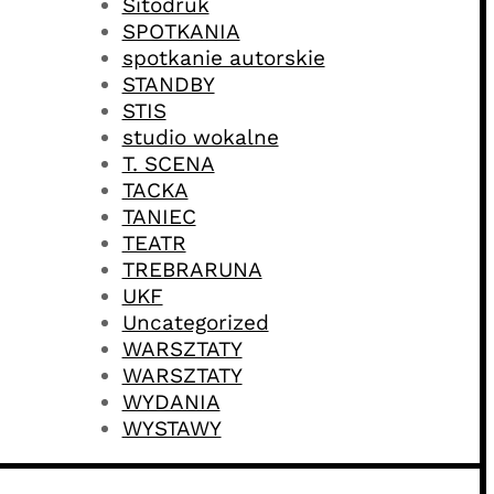
Sitodruk
SPOTKANIA
spotkanie autorskie
STANDBY
STIS
studio wokalne
T. SCENA
TACKA
TANIEC
TEATR
TREBRARUNA
UKF
Uncategorized
WARSZTATY
WARSZTATY
WYDANIA
WYSTAWY