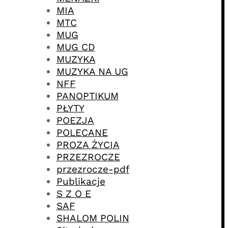
MIA
MTC
MUG
MUG CD
MUZYKA
MUZYKA NA UG
NFF
PANOPTIKUM
PŁYTY
POEZJA
POLECANE
PROZA ŻYCIA
PRZEZROCZE
przezrocze-pdf
Publikacje
S Z O E
SAF
SHALOM POLIN