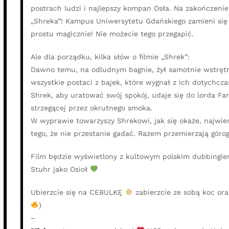
postrach ludzi i najlepszy kompan Osła. Na zakończen
„Shreka”! Kampus Uniwersytetu Gdańskiego zamieni się w
prostu magicznie! Nie możecie tego przegapić.
Ale dla porządku, kilka słów o filmie „Shrek”:
Dawno temu, na odludnym bagnie, żył samotnie wstrętny
wszystkie postaci z bajek, które wygnał z ich dotychcz
Shrek, aby uratować swój spokój, udaje się do lorda Fa
strzegącej przez okrutnego smoka.
W wyprawie towarzyszy Shrekowi, jak się okaże, najwier
tego, że nie przestanie gadać. Razem przemierzają górog
Film będzie wyświetlony z kultowym polskim dubbingie
Stuhr jako Osioł
Ubierzcie się na CEBULKĘ
zabierzcie ze sobą koc ora
)
–