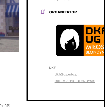
ORGANIZATOR
DKF
dkf@ug.edu.pl
DKF MIŁOŚC BLONDYNKI
y ogr,