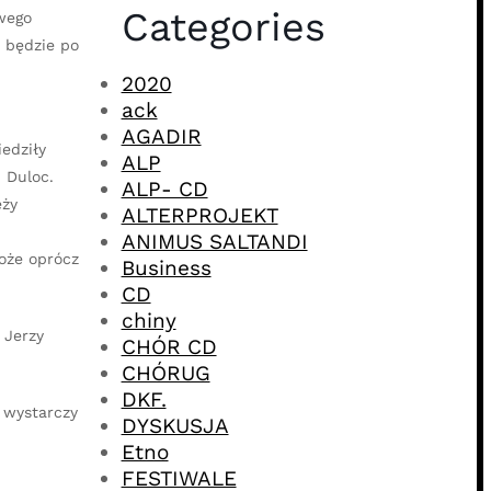
Categories
wego
i będzie po
2020
ack
AGADIR
edziły
ALP
 Duloc.
ALP- CD
eży
ALTERPROJEKT
ANIMUS SALTANDI
może oprócz
Business
CD
chiny
 Jerzy
CHÓR CD
CHÓRUG
DKF.
 wystarczy
DYSKUSJA
Etno
FESTIWALE