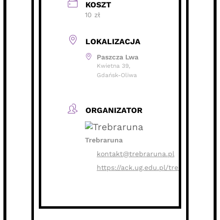
KOSZT
10 zł
LOKALIZACJA
Paszcza Lwa
Kwietna 39,
Gdańsk-Oliwa
ORGANIZATOR
Trebraruna
kontakt@trebraruna.pl
https://ack.ug.edu.pl/trebraruna