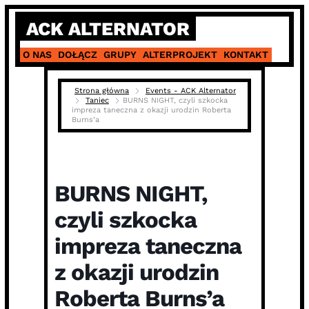
Skip
ACK ALTERNATOR
to
content
O NAS
DOŁĄCZ
GRUPY
ALTERPROJEKT
KONTAKT
Strona główna
Events - ACK Alternator
Taniec
BURNS NIGHT, czyli szkocka
impreza taneczna z okazji urodzin Roberta
Burns’a
BURNS NIGHT,
czyli szkocka
impreza taneczna
z okazji urodzin
Roberta Burns’a