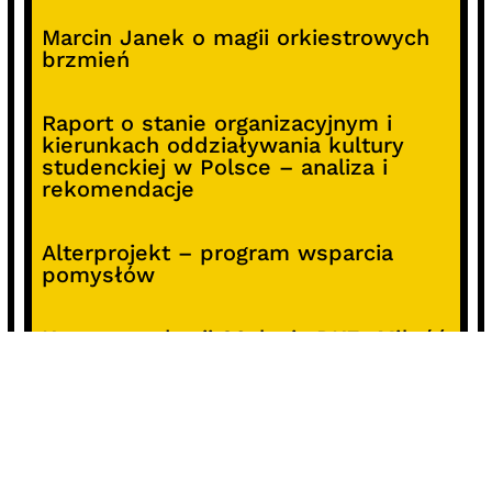
Marcin Janek o magii orkiestrowych
brzmień
Raport o stanie organizacyjnym i
kierunkach oddziaływania kultury
studenckiej w Polsce – analiza i
rekomendacje
Alterprojekt – program wsparcia
pomysłów
Koncert z okazji 30-lecia DKF „Miłość
Blondynki”
SOCIALS