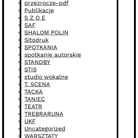
przezrocze-pdf
Publikacje
S Z O E
SAF
SHALOM POLIN
Sitodruk
SPOTKANIA
spotkanie autorskie
STANDBY
STIS
studio wokalne
T. SCENA
TACKA
TANIEC
TEATR
TREBRARUNA
UKF
Uncategorized
WARSZTATY