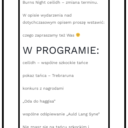
Burns Night ceilidh – zmiana terminu.
W opisie wydarzenia nad
dotychczasowym opisem proszę wstawić:
czego zapraszamy też Was
W PROGRAMIE:
ceilidh – wspólne szkockie tańce
pokaz tańca – Trebraruna
konkurs z nagrodami
„Oda do haggisa”
wspólne odśpiewanie „Auld Lang Syne”
Nie znasz się na tańcu szkockim i