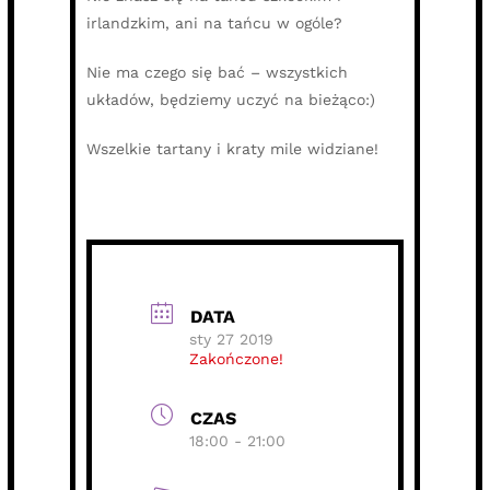
irlandzkim, ani na tańcu w ogóle?
Nie ma czego się bać – wszystkich
układów, będziemy uczyć na bieżąco:)
Wszelkie tartany i kraty mile widziane!
DATA
sty 27 2019
Zakończone!
CZAS
18:00 - 21:00