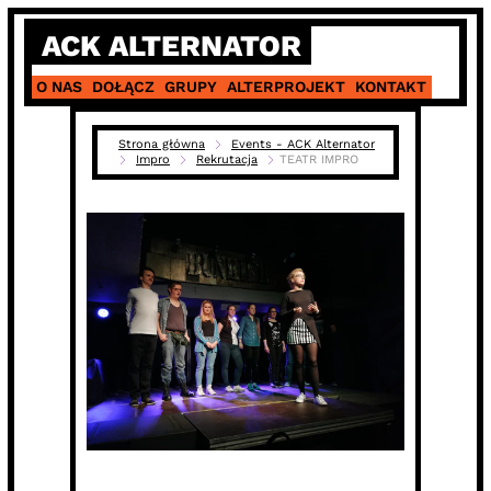
Skip
ACK ALTERNATOR
to
content
O NAS
DOŁĄCZ
GRUPY
ALTERPROJEKT
KONTAKT
Strona główna
Events - ACK Alternator
Impro
Rekrutacja
TEATR IMPRO