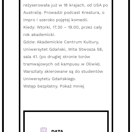
reżyserowała już w 18 krajach, od USA po
Australię. Prowadzi podcast Kreatura, o
impro i szeroko pojętej komedii.
Kiedy: Wtorki, 17.30 – 19.00, przez cały
rok akademicki.
Gdzie: Akademickie Centrum Kultury,
Uniwersytet Gdański, Wita Stwosza 58,
sala 41. (po drugiej stronie torów
tramwajowych od kampusu w Oliwie).
Warsztaty skierowane są do studentów
Uniwersytetu Gdańskiego.
Wstęp bezpłatny. Pokaż mniej
DATA