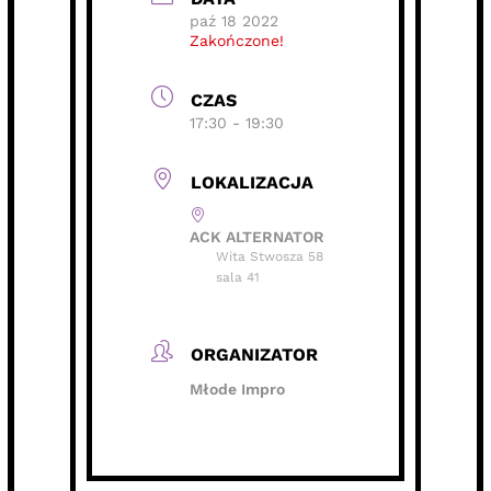
paź 18 2022
Zakończone!
CZAS
17:30 - 19:30
LOKALIZACJA
ACK ALTERNATOR
Wita Stwosza 58
sala 41
ORGANIZATOR
Młode Impro