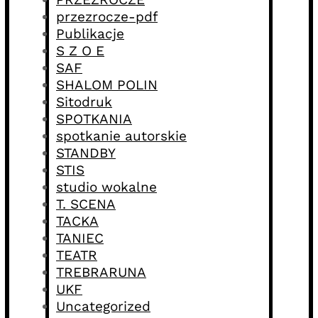
przezrocze-pdf
Publikacje
S Z O E
SAF
SHALOM POLIN
Sitodruk
SPOTKANIA
spotkanie autorskie
STANDBY
STIS
studio wokalne
T. SCENA
TACKA
TANIEC
TEATR
TREBRARUNA
UKF
Uncategorized