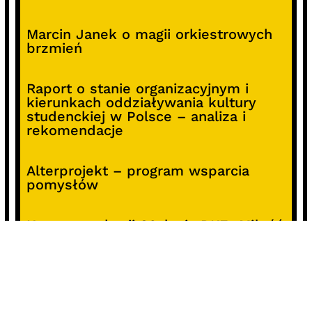
Marcin Janek o magii orkiestrowych
brzmień
Raport o stanie organizacyjnym i
kierunkach oddziaływania kultury
studenckiej w Polsce – analiza i
rekomendacje
Alterprojekt – program wsparcia
pomysłów
Koncert z okazji 30-lecia DKF „Miłość
Blondynki”
SOCIALS