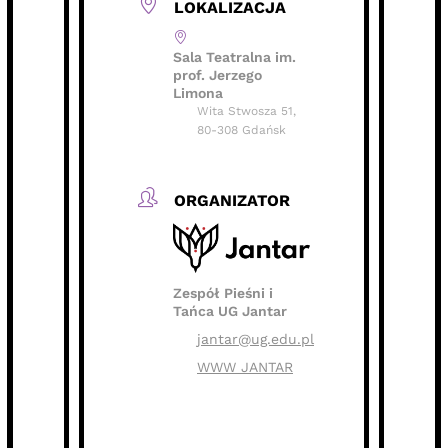
LOKALIZACJA
Sala Teatralna im.
prof. Jerzego
Limona
Wita Stwosza 51,
80-308 Gdańsk
ORGANIZATOR
Zespół Pieśni i
Tańca UG Jantar
jantar@ug.edu.pl
WWW JANTAR