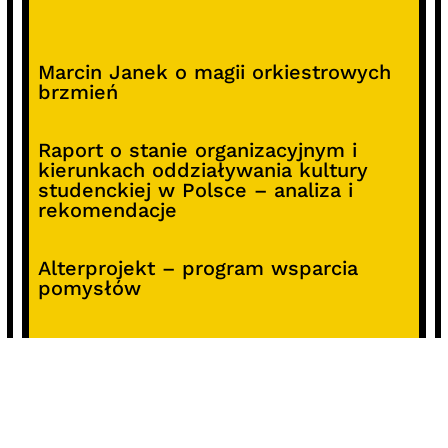
Marcin Janek o magii orkiestrowych
brzmień
Raport o stanie organizacyjnym i
kierunkach oddziaływania kultury
studenckiej w Polsce – analiza i
rekomendacje
Alterprojekt – program wsparcia
pomysłów
Koncert z okazji 30-lecia DKF „Miłość
Blondynki”
SOCIALS