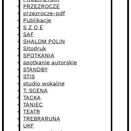
PRZEZROCZE
przezrocze-pdf
Publikacje
S Z O E
SAF
SHALOM POLIN
Sitodruk
SPOTKANIA
spotkanie autorskie
STANDBY
STIS
studio wokalne
T. SCENA
TACKA
TANIEC
TEATR
TREBRARUNA
UKF