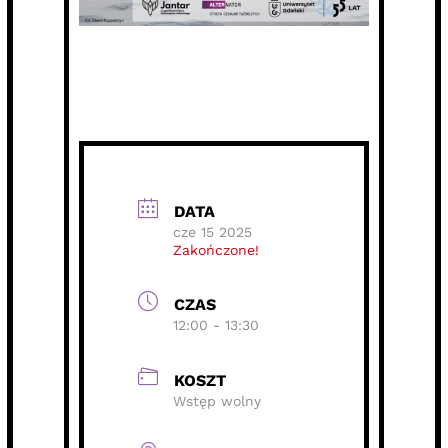
DATA
cze 15 2025
Zakończone!
CZAS
12:00 - 13:30
KOSZT
Wstęp wolny