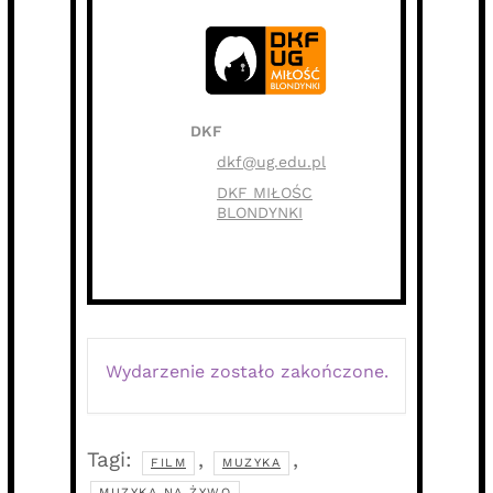
DKF
dkf@ug.edu.pl
DKF MIŁOŚC
BLONDYNKI
Wydarzenie zostało zakończone.
Tagi:
,
,
FILM
MUZYKA
MUZYKA NA ŻYWO