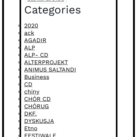
Categories
2020
ack
AGADIR
ALP
ALP- CD
ALTERPROJEKT
ANIMUS SALTANDI
Business
CD
chiny
CHÓR CD
CHÓRUG
DKF.
DYSKUSJA
Etno
FESTIWALE