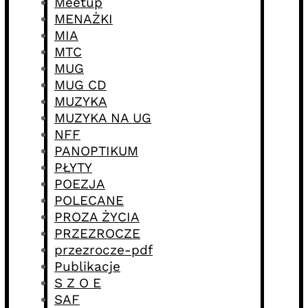
Meetup
MENAŻKI
MIA
MTC
MUG
MUG CD
MUZYKA
MUZYKA NA UG
NFF
PANOPTIKUM
PŁYTY
POEZJA
POLECANE
PROZA ŻYCIA
PRZEZROCZE
przezrocze-pdf
Publikacje
S Z O E
SAF