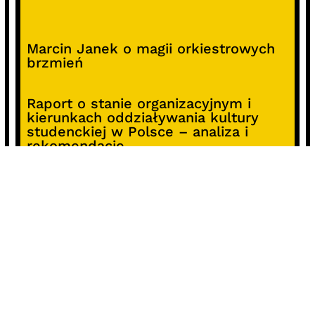
Marcin Janek o magii orkiestrowych
brzmień
Raport o stanie organizacyjnym i
kierunkach oddziaływania kultury
studenckiej w Polsce – analiza i
rekomendacje
Alterprojekt – program wsparcia
pomysłów
Koncert z okazji 30-lecia DKF „Miłość
Blondynki”
SOCIALS