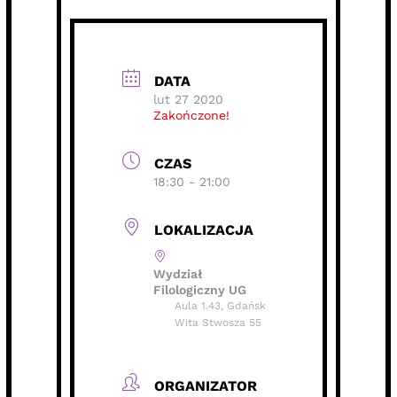
DATA
lut 27 2020
Zakończone!
CZAS
18:30 - 21:00
LOKALIZACJA
Wydział
Filologiczny UG
Aula 1.43, Gdańsk
Wita Stwosza 55
ORGANIZATOR