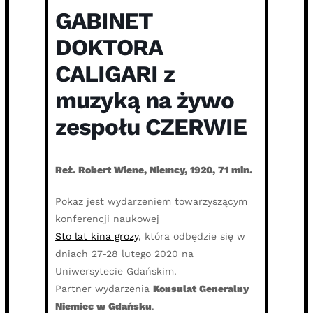
GABINET
DOKTORA
CALIGARI z
muzyką na żywo
zespołu CZERWIE
Reż. Robert Wiene, Niemcy, 1920, 71 min.
Pokaz jest wydarzeniem towarzyszącym
konferencji naukowej
Sto lat kina grozy
, która odbędzie się w
dniach 27-28 lutego 2020 na
Uniwersytecie Gdańskim.
Partner wydarzenia
Konsulat Generalny
Niemiec w Gdańsku
.