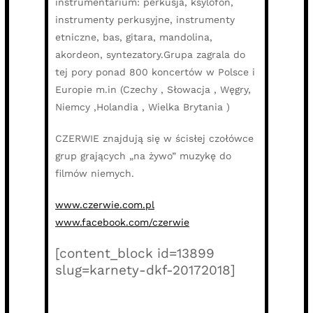
instrumentarium: perkusja, ksylofon,
instrumenty perkusyjne, instrumenty
etniczne, bas, gitara, mandolina,
akordeon, syntezatory.Grupa zagrala do
tej pory ponad 800 koncertów w Polsce i
Europie m.in (Czechy , Słowacja , Węgry,
Niemcy ,Holandia , Wielka Brytania )
CZERWIE znajdują się w ścisłej czołówce
grup grających „na żywo” muzykę do
filmów niemych.
www.czerwie.com.pl
www.facebook.com/czerwie
[content_block id=13899
slug=karnety-dkf-20172018]