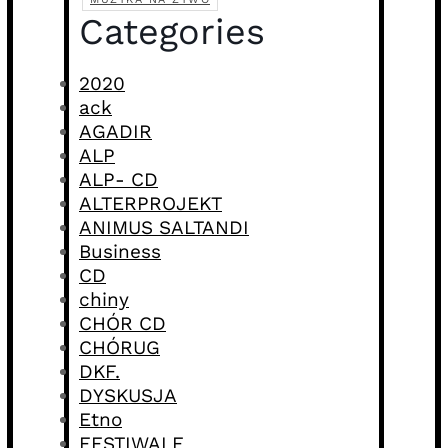
Categories
2020
ack
AGADIR
ALP
ALP- CD
ALTERPROJEKT
ANIMUS SALTANDI
Business
CD
chiny
CHÓR CD
CHÓRUG
DKF.
DYSKUSJA
Etno
FESTIWALE