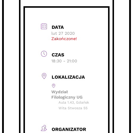
DATA
lut 27 2020
Zakończone!
CZAS
18:30 - 21:00
LOKALIZACJA
Wydział
Filologiczny UG
Aula 1.43, Gdańsk
Wita Stwosza 55
ORGANIZATOR