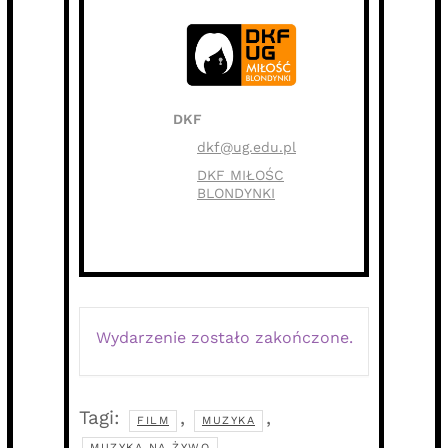
DKF
dkf@ug.edu.pl
DKF MIŁOŚC
BLONDYNKI
Wydarzenie zostało zakończone.
Tagi:
,
,
FILM
MUZYKA
MUZYKA NA ŻYWO