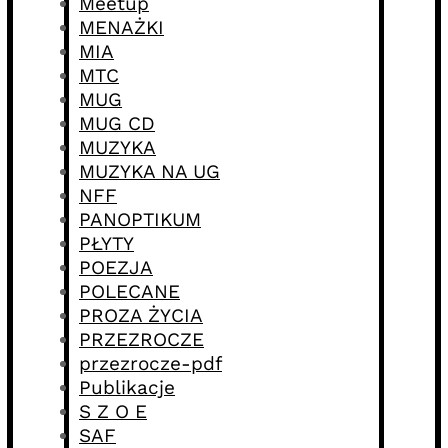
Meetup
MENAŻKI
MIA
MTC
MUG
MUG CD
MUZYKA
MUZYKA NA UG
NFF
PANOPTIKUM
PŁYTY
POEZJA
POLECANE
PROZA ŻYCIA
PRZEZROCZE
przezrocze-pdf
Publikacje
S Z O E
SAF