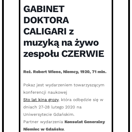
GABINET
DOKTORA
CALIGARI z
muzyką na żywo
zespołu CZERWIE
Reż. Robert Wiene, Niemcy, 1920, 71 min.
Pokaz jest wydarzeniem towarzyszącym
konferencji naukowej
Sto lat kina grozy
, która odbędzie się w
dniach 27-28 lutego 2020 na
Uniwersytecie Gdańskim.
Partner wydarzenia
Konsulat Generalny
Niemiec w Gdańsku
.