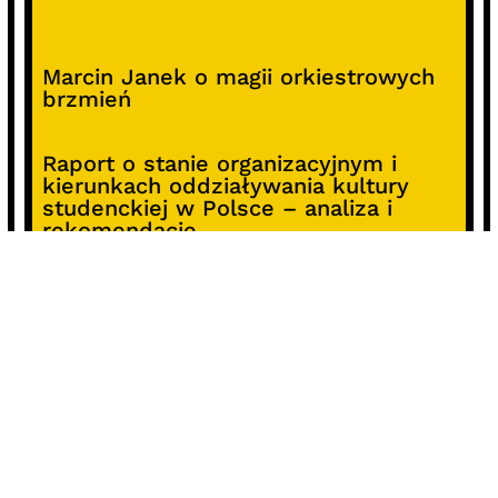
Marcin Janek o magii orkiestrowych
brzmień
Raport o stanie organizacyjnym i
kierunkach oddziaływania kultury
studenckiej w Polsce – analiza i
rekomendacje
Alterprojekt – program wsparcia
pomysłów
Koncert z okazji 30-lecia DKF „Miłość
Blondynki”
SOCIALS