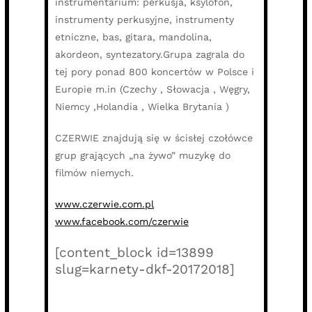
instrumentarium: perkusja, ksylofon,
instrumenty perkusyjne, instrumenty
etniczne, bas, gitara, mandolina,
akordeon, syntezatory.Grupa zagrala do
tej pory ponad 800 koncertów w Polsce i
Europie m.in (Czechy , Słowacja , Węgry,
Niemcy ,Holandia , Wielka Brytania )
CZERWIE znajdują się w ścisłej czołówce
grup grających „na żywo” muzykę do
filmów niemych.
www.czerwie.com.pl
www.facebook.com/czerwie
[content_block id=13899
slug=karnety-dkf-20172018]