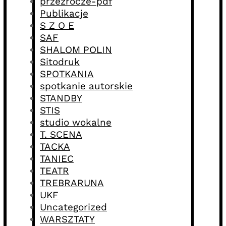
przezrocze-pdf
Publikacje
S Z O E
SAF
SHALOM POLIN
Sitodruk
SPOTKANIA
spotkanie autorskie
STANDBY
STIS
studio wokalne
T. SCENA
TACKA
TANIEC
TEATR
TREBRARUNA
UKF
Uncategorized
WARSZTATY