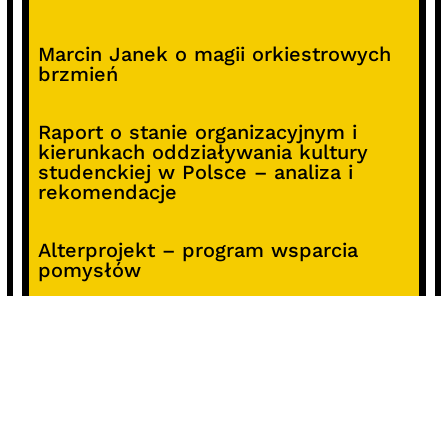
Marcin Janek o magii orkiestrowych
brzmień
Raport o stanie organizacyjnym i
kierunkach oddziaływania kultury
studenckiej w Polsce – analiza i
rekomendacje
Alterprojekt – program wsparcia
pomysłów
Koncert z okazji 30-lecia DKF „Miłość
Blondynki”
SOCIALS