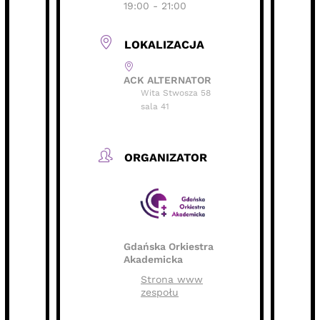
19:00 - 21:00
LOKALIZACJA
ACK ALTERNATOR
Wita Stwosza 58
sala 41
ORGANIZATOR
Gdańska Orkiestra
Akademicka
Strona www
zespołu