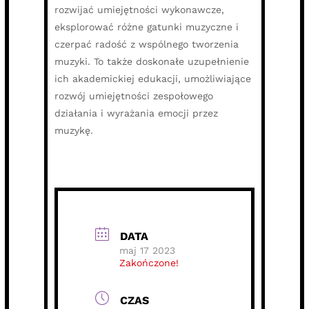
rozwijać umiejętności wykonawcze,
eksplorować różne gatunki muzyczne i
czerpać radość z wspólnego tworzenia
muzyki. To także doskonałe uzupełnienie
ich akademickiej edukacji, umożliwiające
rozwój umiejętności zespołowego
działania i wyrażania emocji przez
muzykę.
DATA
maj 17 2023
Zakończone!
CZAS