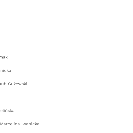
umak
nicka
ub Gużewski
elińska
Marcelina Iwanicka