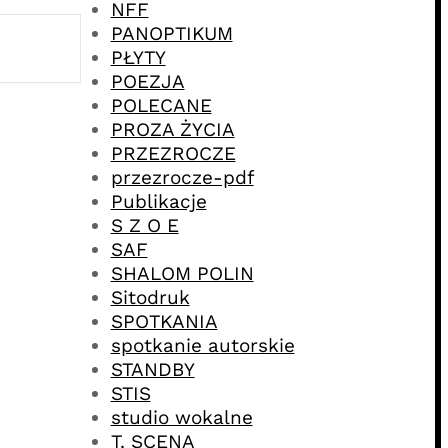
NFF
PANOPTIKUM
PŁYTY
POEZJA
POLECANE
PROZA ŻYCIA
PRZEZROCZE
przezrocze-pdf
Publikacje
S Z O E
SAF
SHALOM POLIN
Sitodruk
SPOTKANIA
spotkanie autorskie
STANDBY
STIS
studio wokalne
T. SCENA