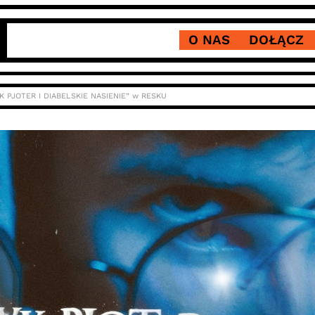
O NAS
DOŁĄCZ
K PJOTER I DIABELSKIE NASIENIE” w RESKU