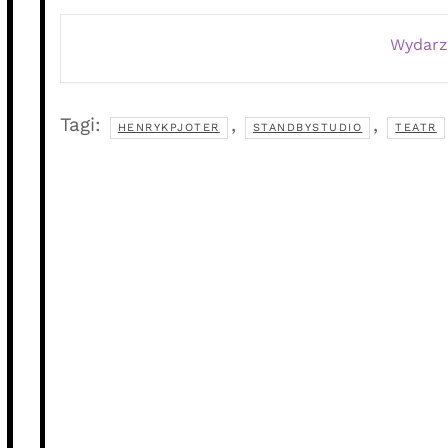
Wydarz
Tagi:
,
,
HENRYKPJOTER
STANDBYSTUDIO
TEATR