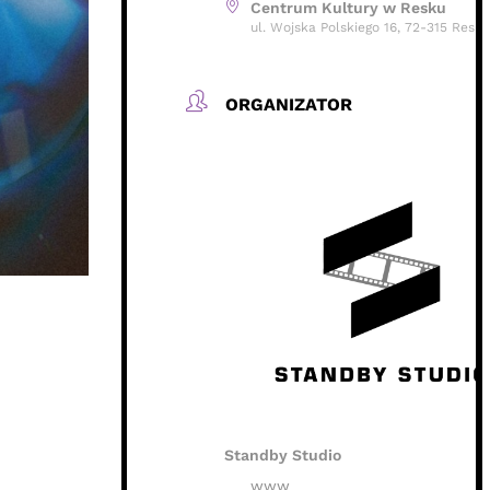
Centrum Kultury w Resku
ul. Wojska Polskiego 16, 72-315 Resko
ORGANIZATOR
Standby Studio
www