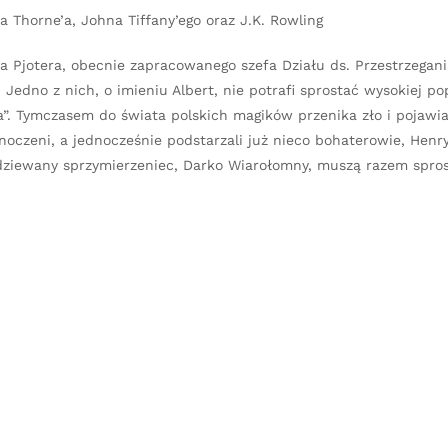
a Thorne’a, Johna Tiffany’ego oraz J.K. Rowling
a Pjotera, obecnie zapracowanego szefa Działu ds. Przestrzegan
. Jedno z nich, o imieniu Albert, nie potrafi sprostać wysokiej po
a”. Tymczasem do świata polskich magików przenika zło i pojawia
oczeni, a jednocześnie podstarzali już nieco bohaterowie, Henry
odziewany sprzymierzeniec, Darko Wiarołomny, muszą razem spro