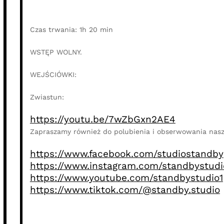
Czas trwania: 1h 20 min
WSTĘP WOLNY.
WEJŚCIÓWKI:
Zwiastun:
https://youtu.be/7wZbGxn2AE4
Zapraszamy również do polubienia i obserwowania naszy
https://www.facebook.com/studiostandby
https://www.instagram.com/standbystudi
https://www.youtube.com/standbystudio1
https://www.tiktok.com/@standby.studio