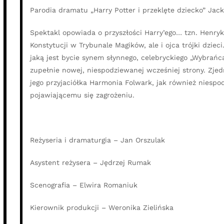
Parodia dramatu „Harry Potter i przeklęte dziecko” Jack
Spektakl opowiada o przyszłości Harry’ego… tzn. Henryk
Konstytucji w Trybunale Magików, ale i ojca trójki dzieci
jaką jest bycie synem słynnego, celebryckiego „Wybrańc
zupełnie nowej, niespodziewanej wcześniej strony. Zjedn
jego przyjaciółka Harmonia Folwark, jak również niesp
pojawiającemu się zagrożeniu.
Reżyseria i dramaturgia – Jan Orszulak
Asystent reżysera – Jędrzej Rumak
Scenografia – Elwira Romaniuk
Kierownik produkcji – Weronika Zielińska