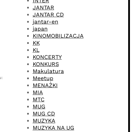
INTER
JANTAR
JANTAR CD
jantar-en
japan
KINOMOBILIZACJA
KK
KL
KONCERTY
KONKURS
Makulatura
Meetup
u:
MENAŻKI
MIA
MTC
MUG
MUG CD
MUZYKA
MUZYKA NA UG