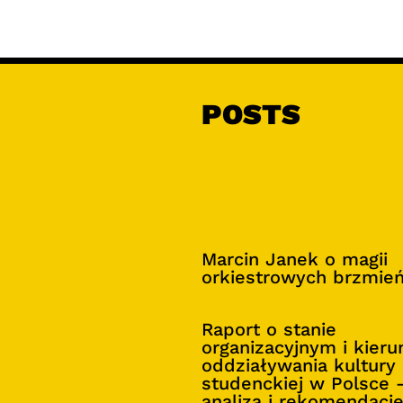
POSTS
Marcin Janek o magii
orkiestrowych brzmie
Raport o stanie
organizacyjnym i kier
oddziaływania kultury
studenckiej w Polsce 
analiza i rekomendacj