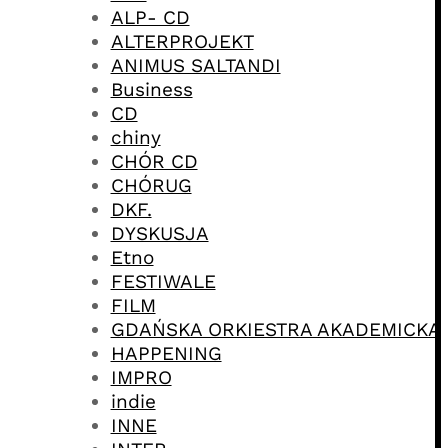
ALP- CD
ALTERPROJEKT
ANIMUS SALTANDI
Business
CD
chiny
CHÓR CD
CHÓRUG
DKF.
DYSKUSJA
Etno
FESTIWALE
FILM
GDAŃSKA ORKIESTRA AKADEMICKA
HAPPENING
IMPRO
indie
INNE