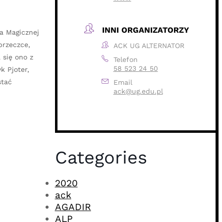
INNI ORGANIZATORZY
ia Magicznej
przeczce,
ACK UG ALTERNATOR
 się ono z
Telefon
58 523 24 50
k Pjoter,
stać
Email
ack@ug.edu.pl
Categories
2020
ack
AGADIR
ALP