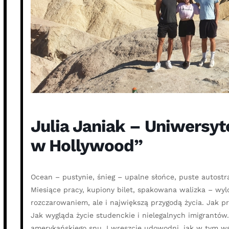
Julia Janiak – Uniwersyt
w Hollywood”
Ocean – pustynie, śnieg – upalne słońce, puste autost
Miesiące pracy, kupiony bilet, spakowana walizka – wyl
rozczarowaniem, ale i największą przygodą życia. Jak p
Jak wygląda życie studenckie i nielegalnych imigrantó
amerykańskiego snu. I wreszcie udowodni, jak w tym ws