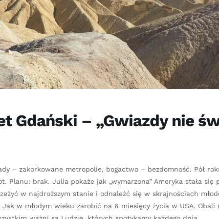
et Gdański – „Gwiazdy nie ś
rady – zakorkowane metropolie, bogactwo – bezdomność. Pół roku
ot. Planu: brak. Julia pokaże jak „wymarzona” Ameryka stała się
rzeżyć w najdroższym stanie i odnaleźć się w skrajnościach mło
w. Jak w młodym wieku zarobić na 6 miesięcy życia w USA. Obali 
zystkim ważni są Ludzie, których spotykamy każdego dnia.