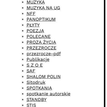
MUZYKA
MUZYKA NA UG
NFF
PANOPTIKUM
PŁYTY
POEZJA
POLECANE
PROZA ŻYCIA
PRZEZROCZE
przezrocze-pdf
Publikacje
S Z O E
SAF
SHALOM POLIN
Sitodruk
SPOTKANIA
spotkanie autorskie
STANDBY
STIS