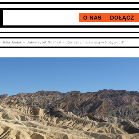
O NAS
DOŁĄCZ
Julia Janiak – Uniwersytet Gdański – „Gwiazdy nie świecą w Hollywood”