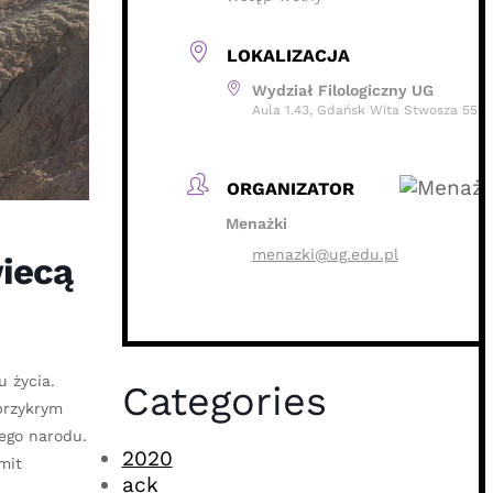
LOKALIZACJA
Wydział Filologiczny UG
Aula 1.43, Gdańsk Wita Stwosza 55
ORGANIZATOR
Menażki
menazki@ug.edu.pl
wiecą
 życia.
Categories
 przykrym
dego narodu.
2020
mit
ack