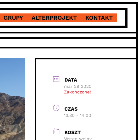
GRUPY
ALTERPROJEKT
KONTAKT
DATA
mar 29 2020
Zakończone!
CZAS
13:30 - 14:00
KOSZT
Wstęp wolny