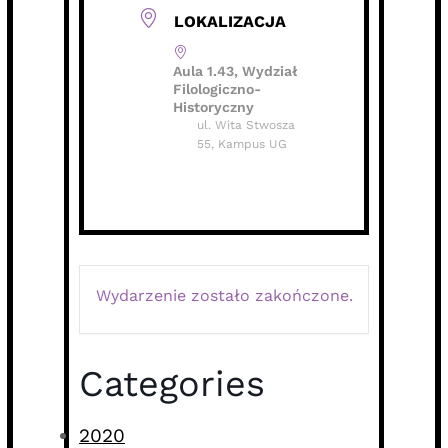
LOKALIZACJA
Aula 1.43, Wydział
Filologiczno-
Historyczny
ul. Wita Stwosza
55, Kampus UG
Wydarzenie zostało zakończone.
Categories
2020