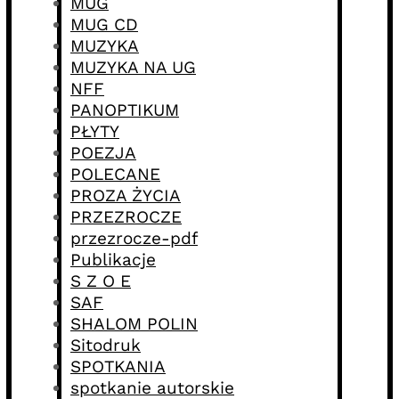
MUG
MUG CD
MUZYKA
MUZYKA NA UG
NFF
PANOPTIKUM
PŁYTY
POEZJA
POLECANE
PROZA ŻYCIA
PRZEZROCZE
przezrocze-pdf
Publikacje
S Z O E
SAF
SHALOM POLIN
Sitodruk
SPOTKANIA
spotkanie autorskie