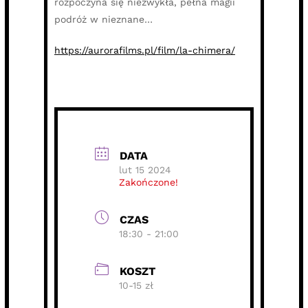
rozpoczyna się niezwykła, pełna magii
podróż w nieznane…
https://aurorafilms.pl/film/la-chimera/
DATA
lut 15 2024
Zakończone!
CZAS
18:30 - 21:00
KOSZT
10-15 zł