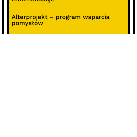
Alterprojekt – program wsparcia
pomysłów
Koncert z okazji 30-lecia DKF „Miłość
Blondynki”
SOCIALS
@facebook
@instagram