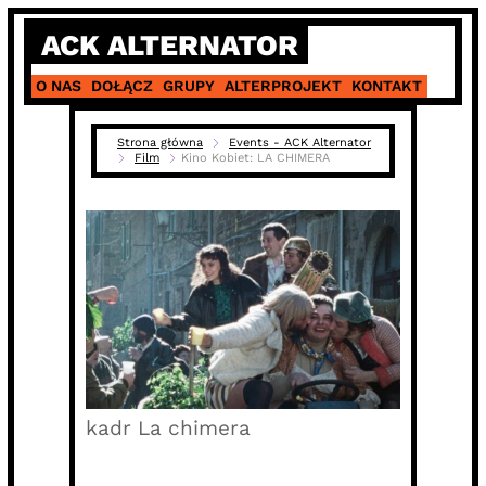
Skip
ACK ALTERNATOR
to
content
O NAS
DOŁĄCZ
GRUPY
ALTERPROJEKT
KONTAKT
Strona główna
Events - ACK Alternator
Film
Kino Kobiet: LA CHIMERA
kadr La chimera