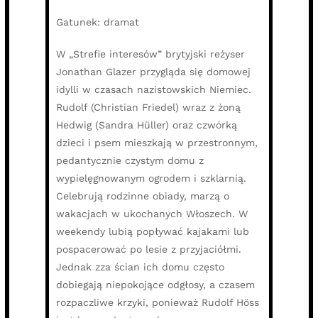
Gatunek: dramat
W „Strefie interesów” brytyjski reżyser
Jonathan Glazer przygląda się domowej
idylli w czasach nazistowskich Niemiec.
Rudolf (Christian Friedel) wraz z żoną
Hedwig (Sandra Hüller) oraz czwórką
dzieci i psem mieszkają w przestronnym,
pedantycznie czystym domu z
wypielęgnowanym ogrodem i szklarnią.
Celebrują rodzinne obiady, marzą o
wakacjach w ukochanych Włoszech. W
weekendy lubią popływać kajakami lub
pospacerować po lesie z przyjaciółmi.
Jednak zza ścian ich domu często
dobiegają niepokojące odgłosy, a czasem
rozpaczliwe krzyki, ponieważ Rudolf Höss