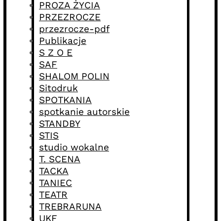
PROZA ŻYCIA
PRZEZROCZE
przezrocze-pdf
Publikacje
S Z O E
SAF
SHALOM POLIN
Sitodruk
SPOTKANIA
spotkanie autorskie
STANDBY
STIS
studio wokalne
T. SCENA
TACKA
TANIEC
TEATR
TREBRARUNA
UKF