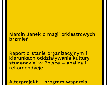
Marcin Janek o magii orkiestrowych
brzmień
Raport o stanie organizacyjnym i
kierunkach oddziaływania kultury
studenckiej w Polsce – analiza i
rekomendacje
Alterprojekt – program wsparcia
pomysłów
Koncert z okazji 30-lecia DKF „Miłość
Blondynki”