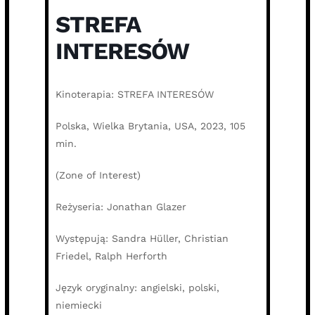
STREFA
INTERESÓW
Kinoterapia: STREFA INTERESÓW
Polska, Wielka Brytania, USA, 2023, 105
min.
(Zone of Interest)
Reżyseria: Jonathan Glazer
Występują: Sandra Hüller, Christian
Friedel, Ralph Herforth
Język oryginalny: angielski, polski,
niemiecki