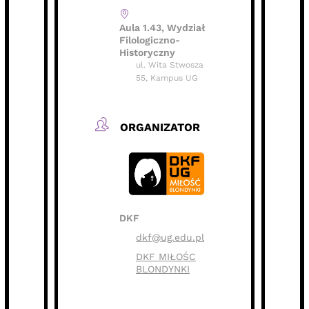
Aula 1.43, Wydział
Filologiczno-
Historyczny
ul. Wita Stwosza
55, Kampus UG
ORGANIZATOR
DKF
dkf@ug.edu.pl
DKF MIŁOŚC
BLONDYNKI