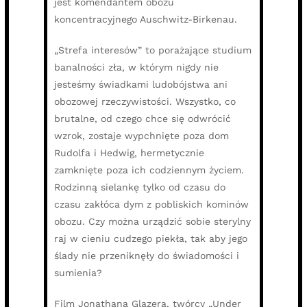
jest komendantem obozu
koncentracyjnego Auschwitz-Birkenau.
„Strefa interesów” to porażające studium
banalności zła, w którym nigdy nie
jesteśmy świadkami ludobójstwa ani
obozowej rzeczywistości. Wszystko, co
brutalne, od czego chce się odwrócić
wzrok, zostaje wypchnięte poza dom
Rudolfa i Hedwig, hermetycznie
zamknięte poza ich codziennym życiem.
Rodzinną sielankę tylko od czasu do
czasu zakłóca dym z pobliskich kominów
obozu. Czy można urządzić sobie sterylny
raj w cieniu cudzego piekła, tak aby jego
ślady nie przeniknęły do świadomości i
sumienia?
Film Jonathana Glazera, twórcy „Under