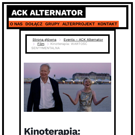
Skip
ACK ALTERNATOR
to
content
O NAS
DOŁĄCZ
GRUPY
ALTERPROJEKT
KONTAKT
Strona główna
Events - ACK Alternator
Film
Kinoterapia: WARTOŚĆ
SENTYMENTALNA
Kinoterapia: