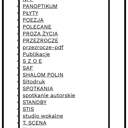
PANOPTIKUM
PŁYTY
POEZJA
POLECANE
PROZA ŻYCIA
PRZEZROCZE
przezrocze-pdf
Publikacje
S Z O E
SAF
SHALOM POLIN
Sitodruk
SPOTKANIA
spotkanie autorskie
STANDBY
STIS
studio wokalne
T. SCENA