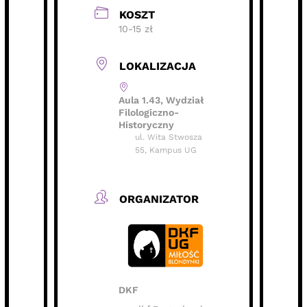
KOSZT
10-15 zł
LOKALIZACJA
Aula 1.43, Wydział
Filologiczno-
Historyczny
ul. Wita Stwosza
55, Kampus UG
ORGANIZATOR
DKF