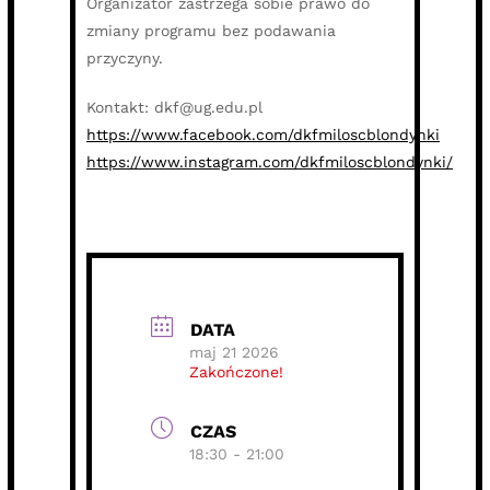
Organizator zastrzega sobie prawo do
zmiany programu bez podawania
przyczyny.
Kontakt: dkf@ug.edu.pl
https://www.facebook.com/dkfmiloscblondynki
https://www.instagram.com/dkfmiloscblondynki/
DATA
maj 21 2026
Zakończone!
CZAS
18:30 - 21:00