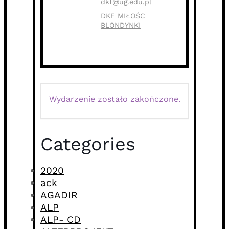
dkf@ug.edu.pl
DKF MIŁOŚC
BLONDYNKI
Wydarzenie zostało zakończone.
Categories
2020
ack
AGADIR
ALP
ALP- CD