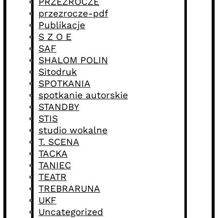
PRZEZROCZE
przezrocze-pdf
Publikacje
S Z O E
SAF
SHALOM POLIN
Sitodruk
SPOTKANIA
spotkanie autorskie
STANDBY
STIS
studio wokalne
T. SCENA
TACKA
TANIEC
TEATR
TREBRARUNA
UKF
Uncategorized