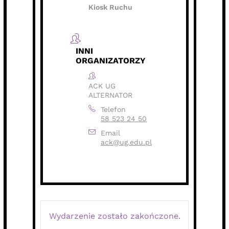
Kiosk Ruchu
INNI
ORGANIZATORZY
ACK UG
ALTERNATOR
Telefon
58 523 24 50
Email
ack@ug.edu.pl
Wydarzenie zostało zakończone.