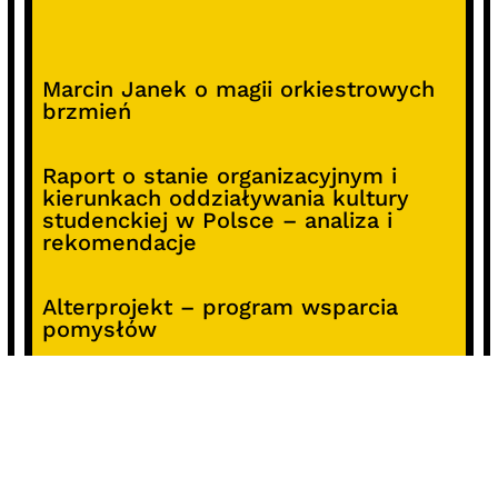
Marcin Janek o magii orkiestrowych
brzmień
Raport o stanie organizacyjnym i
kierunkach oddziaływania kultury
studenckiej w Polsce – analiza i
rekomendacje
Alterprojekt – program wsparcia
pomysłów
Koncert z okazji 30-lecia DKF „Miłość
Blondynki”
SOCIALS