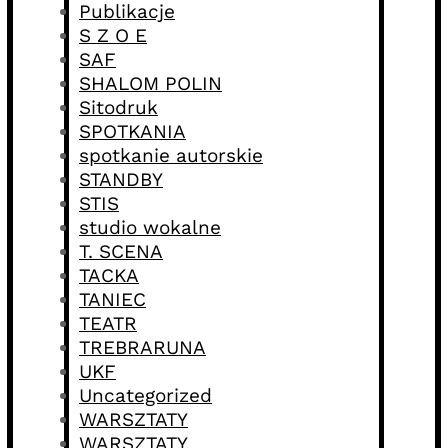
Publikacje
S Z O E
SAF
SHALOM POLIN
Sitodruk
SPOTKANIA
spotkanie autorskie
STANDBY
STIS
studio wokalne
T. SCENA
TACKA
TANIEC
TEATR
TREBRARUNA
UKF
Uncategorized
WARSZTATY
WARSZTATY