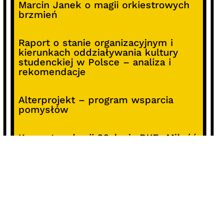
Marcin Janek o magii orkiestrowych
brzmień
Raport o stanie organizacyjnym i
kierunkach oddziaływania kultury
studenckiej w Polsce – analiza i
rekomendacje
Alterprojekt – program wsparcia
pomysłów
Koncert z okazji 30-lecia DKF „Miłość
Blondynki”
SOCIALS