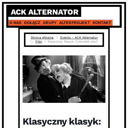
Skip
ACK ALTERNATOR
to
content
O NAS
DOŁĄCZ
GRUPY
ALTERPROJEKT
KONTAKT
Strona główna
Events - ACK Alternator
Film
Klasyczny klasyk: Człowiek słoń
Klasyczny klasyk: