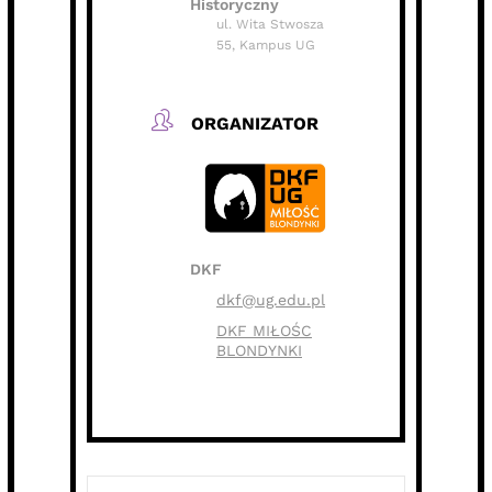
Historyczny
ul. Wita Stwosza
55, Kampus UG
ORGANIZATOR
DKF
dkf@ug.edu.pl
DKF MIŁOŚC
BLONDYNKI