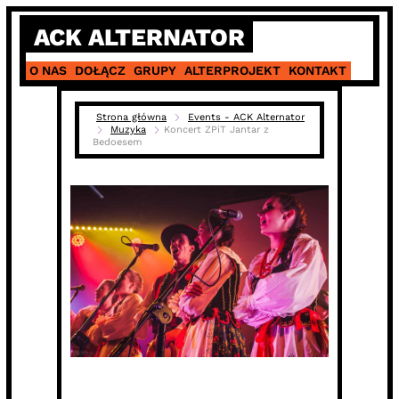
Skip
ACK ALTERNATOR
to
content
O NAS
DOŁĄCZ
GRUPY
ALTERPROJEKT
KONTAKT
Strona główna
Events - ACK Alternator
Muzyka
Koncert ZPiT Jantar z
Bedoesem