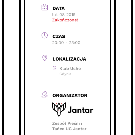
DATA
lut 08 2019
Zakończone!
CZAS
20:00 - 23:00
LOKALIZACJA
Klub Ucho
Gdynia
ORGANIZATOR
Zespół Pieśni i
Tańca UG Jantar