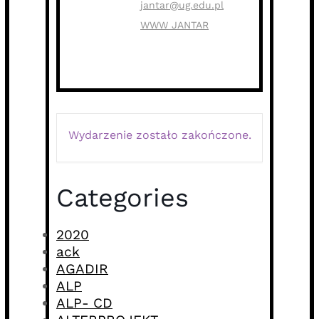
jantar@ug.edu.pl
WWW JANTAR
Wydarzenie zostało zakończone.
Categories
2020
ack
AGADIR
ALP
ALP- CD