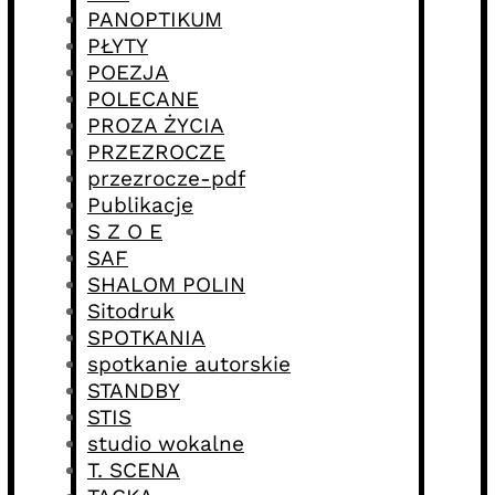
PANOPTIKUM
PŁYTY
POEZJA
POLECANE
PROZA ŻYCIA
PRZEZROCZE
przezrocze-pdf
Publikacje
S Z O E
SAF
SHALOM POLIN
Sitodruk
SPOTKANIA
spotkanie autorskie
STANDBY
STIS
studio wokalne
T. SCENA