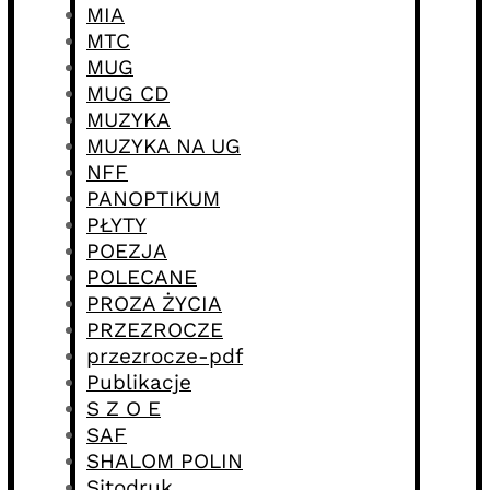
MIA
MTC
MUG
MUG CD
MUZYKA
MUZYKA NA UG
NFF
PANOPTIKUM
PŁYTY
POEZJA
POLECANE
PROZA ŻYCIA
PRZEZROCZE
przezrocze-pdf
Publikacje
S Z O E
SAF
SHALOM POLIN
Sitodruk