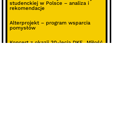
studenckiej w Polsce – analiza i
rekomendacje
Alterprojekt – program wsparcia
pomysłów
Koncert z okazji 30-lecia DKF „Miłość
Blondynki”
SOCIALS
@facebook