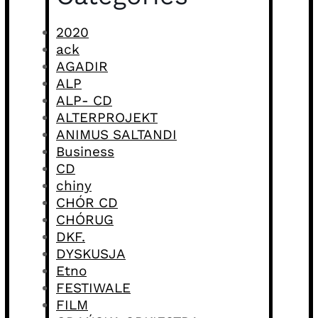
2020
ack
AGADIR
ALP
ALP- CD
ALTERPROJEKT
ANIMUS SALTANDI
Business
CD
chiny
CHÓR CD
CHÓRUG
DKF.
DYSKUSJA
Etno
FESTIWALE
FILM