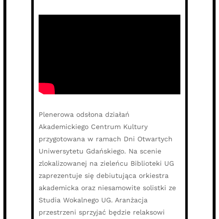
Plenerowa odsłona działań
Akademickiego Centrum Kultury
przygotowana w ramach Dni Otwartych
Uniwersytetu Gdańskiego. Na scenie
zlokalizowanej na zieleńcu Biblioteki UG
zaprezentuje się debiutująca orkiestra
akademicka oraz niesamowite solistki ze
Studia Wokalnego UG. Aranżacja
przestrzeni sprzyjać będzie relaksowi