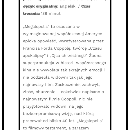
Język oryginalny:
angielski /
Czas
trwania:
138 minut
„Megalopolis” to osadzona w
wyimaginowanej współczesnej Ameryce
epicka opowieść, wyreżyserowana przez
Francisa Forda Coppolę, twórcę „Czasu
apokalipsy” i „Ojca chrzestnego”. Żadna
superprodukcja w historii współczesnego
kina nie wywołała tak skrajnych emocji i
nie podzieliła widowni tak jak jego
najnowszy film. Zaskoczenie, zachwyt,
złość, oburzenie – cokolwiek napisano o
najnowszym filmie Coppoli, nic nie
przygotowało widowni na jego
bezkompromisową wizję, nad którą
pracował od blisko 40 lat. „Megalopolis”
to filmowy testament, a zarazem