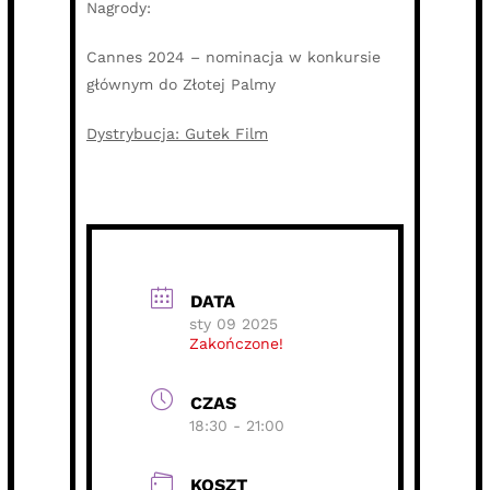
Nagrody:
Cannes 2024 – nominacja w konkursie
głównym do Złotej Palmy
Dystrybucja: Gutek Film
DATA
sty 09 2025
Zakończone!
CZAS
18:30 - 21:00
KOSZT