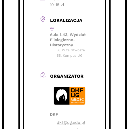
10-15 zł
LOKALIZACJA
Aula 1.43, Wydział
Filologiczno-
Historyczny
ul. Wita Stwosza
55, Kampus UG
ORGANIZATOR
DKF
dkf@ug.edu.pl