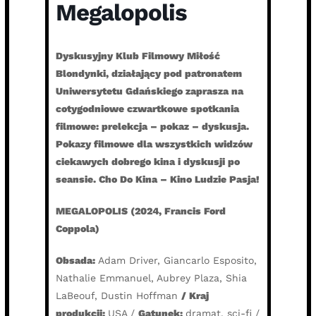
Megalopolis
Dyskusyjny Klub Filmowy Miłość
Blondynki, działający pod patronatem
Uniwersytetu Gdańskiego zaprasza na
cotygodniowe czwartkowe spotkania
filmowe: prelekcja – pokaz – dyskusja.
Pokazy filmowe dla wszystkich widzów
ciekawych dobrego kina i dyskusji po
seansie. Cho Do Kina – Kino Ludzie Pasja!
MEGALOPOLIS (2024, Francis Ford
Coppola)
Obsada:
Adam Driver, Giancarlo Esposito,
Nathalie Emmanuel, Aubrey Plaza, Shia
LaBeouf, Dustin Hoffman
/ Kraj
produkcji:
USA /
Gatunek:
dramat, sci-fi /