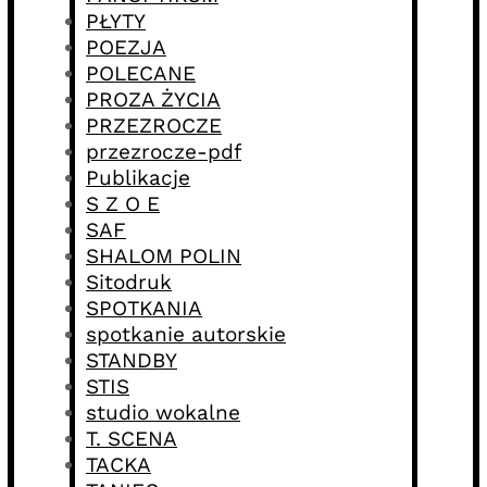
PŁYTY
POEZJA
POLECANE
PROZA ŻYCIA
PRZEZROCZE
przezrocze-pdf
Publikacje
S Z O E
SAF
SHALOM POLIN
Sitodruk
SPOTKANIA
spotkanie autorskie
STANDBY
STIS
studio wokalne
T. SCENA
TACKA