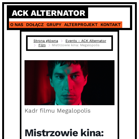
Skip
ACK ALTERNATOR
to
content
O NAS
DOŁĄCZ
GRUPY
ALTERPROJEKT
KONTAKT
Strona główna
Events - ACK Alternator
Film
Mistrzowie kina: Megalopolis
Kadr filmu Megalopolis
Mistrzowie kina: