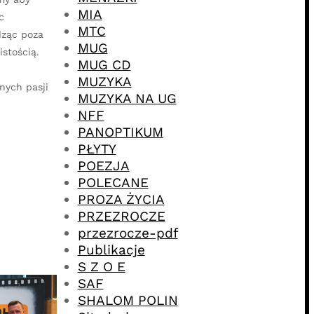
MIA
c
MTC
dząc poza
MUG
stością.
MUG CD
MUZYKA
nych pasji
MUZYKA NA UG
NFF
PANOPTIKUM
PŁYTY
POEZJA
POLECANE
PROZA ŻYCIA
PRZEZROCZE
przezrocze-pdf
Publikacje
S Z O E
SAF
SHALOM POLIN