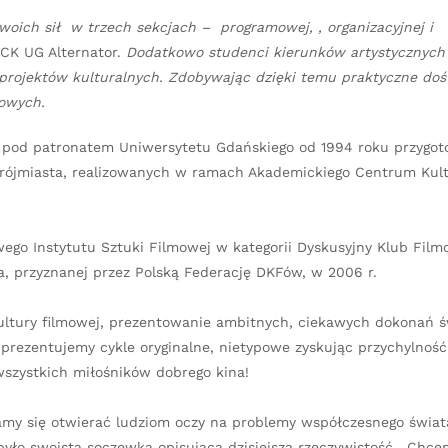
ich sił w trzech sekcjach – programowej, , organizacyjnej i
CK UG Alternator.
Dodatkowo
studenci kierunków artystycznych
projektów kulturalnych. Zdobywając dzięki temu praktyczne do
mowych.
cy pod patronatem Uniwersytetu Gdańskiego od 1994 roku przygo
 Trójmiasta, realizowanych w ramach Akademickiego Centrum Kul
go Instytutu Sztuki Filmowej w kategorii Dyskusyjny Klub Fil
a, przyznanej przez Polską Federację DKFów, w 2006 r.
kultury filmowej, prezentowanie ambitnych, ciekawych dokonań ś
y prezentujemy cykle oryginalne, nietypowe zyskując przychylność
wszystkich miłośników dobrego kina!
ramy się otwierać ludziom oczy na problemy współczesnego świat
yło swoistą soczewką opisującą dzisiejszą rzeczywistość . Chce