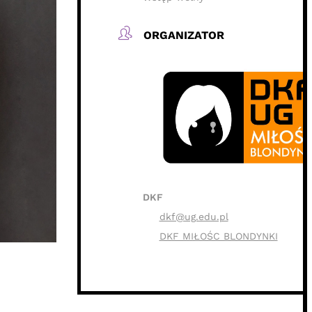
ORGANIZATOR
DKF
dkf@ug.edu.pl
DKF MIŁOŚC BLONDYNKI