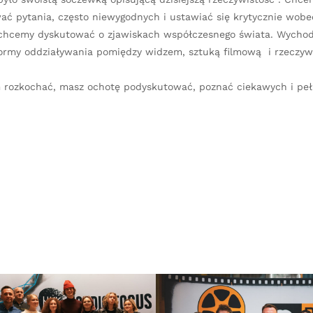
ać pytania, często niewygodnych i ustawiać się krytycznie wobe
 chcemy dyskutować o zjawiskach współczesnego świata. Wycho
ormy oddziaływania pomiędzy widzem, sztuką filmową i rzeczywi
m rozkochać, masz ochotę podyskutować, poznać ciekawych i peł