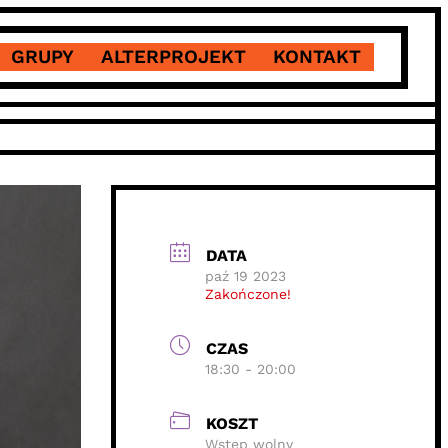
GRUPY
ALTERPROJEKT
KONTAKT
DATA
paź 19 2023
Zakończone!
CZAS
18:30 - 20:00
KOSZT
Wstęp wolny