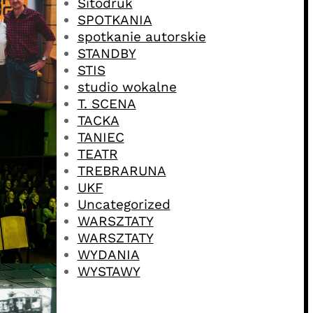
Sitodruk
SPOTKANIA
spotkanie autorskie
STANDBY
STIS
studio wokalne
T. SCENA
TACKA
TANIEC
TEATR
TREBRARUNA
UKF
Uncategorized
WARSZTATY
WARSZTATY
WYDANIA
WYSTAWY