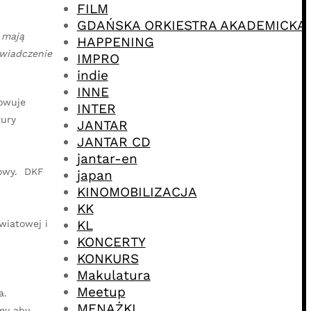
FILM
GDAŃSKA ORKIESTRA AKADEMICKA
 mają
HAPPENING
świadczenie
IMPRO
indie
INNE
towuje
INTER
tury
JANTAR
JANTAR CD
jantar-en
mowy. DKF
japan
KINOMOBILIZACJA
KK
KL
wiatowej i
KONCERTY
KONKURS
Makulatura
Meetup
a.
MENAŻKI
my aby