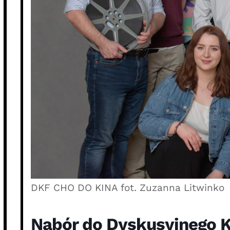
DKF CHO DO KINA fot. Zuzanna Litwinko
Nabór do Dyskusyjnego 