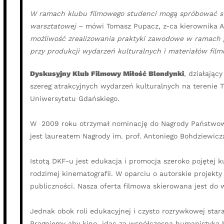
W ramach klubu filmowego studenci mogą spróbować swo
warsztatowej
– mówi Tomasz Pupacz, z-ca kierownika A
możliwość zrealizowania praktyki zawodowe w ramach 
przy produkcji wydarzeń kulturalnych i materiałów fil
Dyskusyjny Klub Filmowy Miłość Blondynki
, działają
szereg atrakcyjnych wydarzeń kulturalnych na terenie
Uniwersytetu Gdańskiego.
W 2009 roku otrzymał nominację do Nagrody Państwowe
jest laureatem Nagrody im. prof. Antoniego Bohdziewicz
Istotą DKF-u jest edukacja i promocja szeroko pojętej 
rodzimej kinematografii. W oparciu o autorskie projekt
publiczności. Nasza oferta filmowa skierowana jest do 
Jednak obok roli edukacyjnej i czysto rozrywkowej sta
Pragniemy aby kino idąc za współczesną humanistyką b