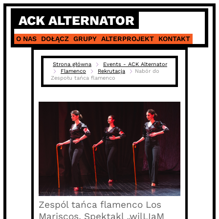
Skip
ACK ALTERNATOR
to
content
O NAS
DOŁĄCZ
GRUPY
ALTERPROJEKT
KONTAKT
Strona główna
Events - ACK Alternator
Flamenco
Rekrutacja
Nabór do
Zespołu tańca flamenco
Zespól tańca flamenco Los
Mariscos. Spektakl „wilLIaM