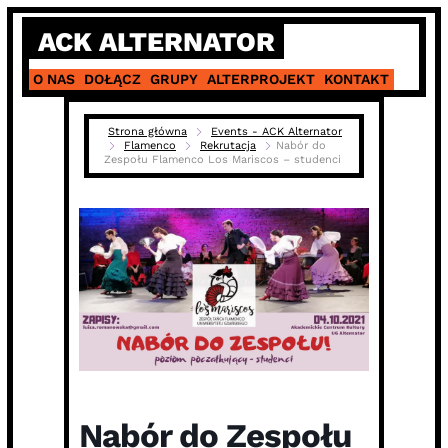
Skip
ACK ALTERNATOR
to
content
O NAS
DOŁĄCZ
GRUPY
ALTERPROJEKT
KONTAKT
Strona główna
Events - ACK Alternator
Flamenco
Rekrutacja
Nabór do
Zespołu Flamenco Los Mariscos – studenci
Nabór do Zespołu