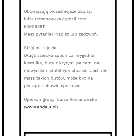
Obowiązują wcześniejsze zapisy:
luiza.romanowska@gmail.com
509093811
Masz pytania? Napisz lub zadzwoń.
Strój na zajęcia:
Długa szeroka spódnica, wygodna
koszulka, buty z krytymi palcami na
niewysokim stabilnym obcasie. Jeśli nie
masz takich butów, może być na
początek obuwie sportowe.
Opiekun grupy: Luiza Romanowska
(
www.andalu.pl
)