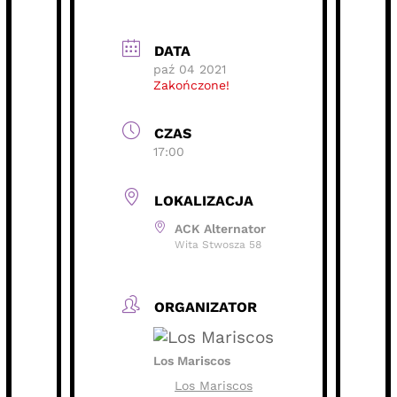
DATA
paź 04 2021
Zakończone!
CZAS
17:00
LOKALIZACJA
ACK Alternator
Wita Stwosza 58
ORGANIZATOR
Los Mariscos
Los Mariscos