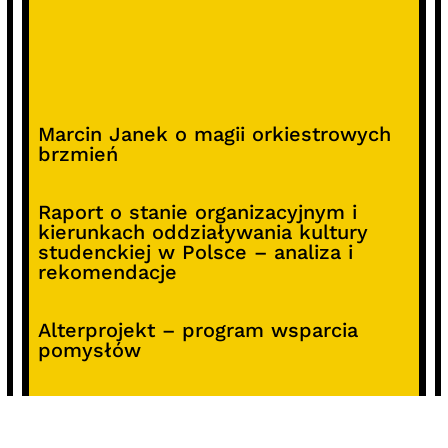
Marcin Janek o magii orkiestrowych
brzmień
Raport o stanie organizacyjnym i
kierunkach oddziaływania kultury
studenckiej w Polsce – analiza i
rekomendacje
Alterprojekt – program wsparcia
pomysłów
Koncert z okazji 30-lecia DKF „Miłość
Blondynki”