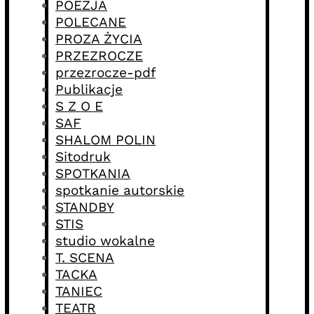
POEZJA
POLECANE
PROZA ŻYCIA
PRZEZROCZE
przezrocze-pdf
Publikacje
S Z O E
SAF
SHALOM POLIN
Sitodruk
SPOTKANIA
spotkanie autorskie
STANDBY
STIS
studio wokalne
T. SCENA
TACKA
TANIEC
TEATR