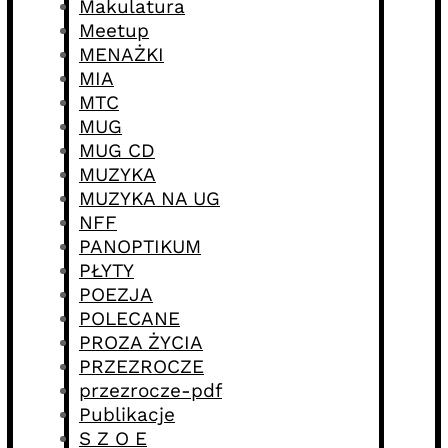
Makulatura
Meetup
MENAŻKI
MIA
MTC
MUG
MUG CD
MUZYKA
MUZYKA NA UG
NFF
PANOPTIKUM
PŁYTY
POEZJA
POLECANE
PROZA ŻYCIA
PRZEZROCZE
przezrocze-pdf
Publikacje
S Z O E