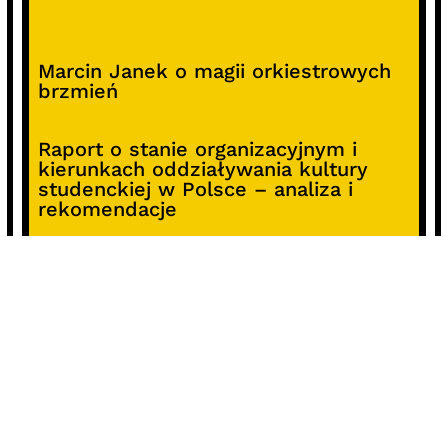
Marcin Janek o magii orkiestrowych
brzmień
Raport o stanie organizacyjnym i
kierunkach oddziaływania kultury
studenckiej w Polsce – analiza i
rekomendacje
Alterprojekt – program wsparcia
pomysłów
Koncert z okazji 30-lecia DKF „Miłość
Blondynki”
SOCIALS