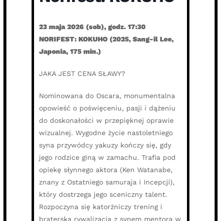
23 maja 2026 (sob), godz. 17:30
NORIFEST: KOKUHO (2025, Sang-il Lee,
Japonia, 175 min.)
JAKA JEST CENA SŁAWY?
Nominowana do Oscara, monumentalna
opowieść o poświęceniu, pasji i dążeniu
do doskonałości w przepięknej oprawie
wizualnej. Wygodne życie nastoletniego
syna przywódcy yakuzy kończy się, gdy
jego rodzice giną w zamachu. Trafia pod
opiekę słynnego aktora (Ken Watanabe,
znany z Ostatniego samuraja i Incepcji),
który dostrzega jego sceniczny talent.
Rozpoczyna się katorżniczy trening i
braterska rywalizacja z synem mentora w