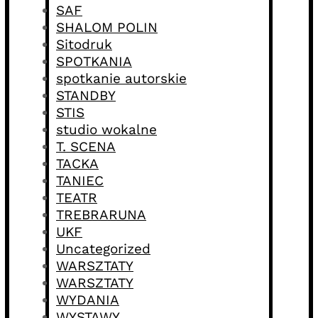
SAF
SHALOM POLIN
Sitodruk
SPOTKANIA
spotkanie autorskie
STANDBY
STIS
studio wokalne
T. SCENA
TACKA
TANIEC
TEATR
TREBRARUNA
UKF
Uncategorized
WARSZTATY
WARSZTATY
WYDANIA
WYSTAWY