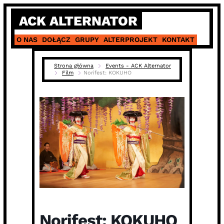
Skip
ACK ALTERNATOR
to
content
O NAS
DOŁĄCZ
GRUPY
ALTERPROJEKT
KONTAKT
Strona główna
Events - ACK Alternator
Film
Norifest: KOKUHO
Norifest: KOKUHO