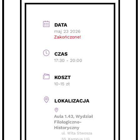
DATA
maj 23 2026
Zakończone!
CZAS
17:30 - 20:00
KOSZT
10-15 zł
LOKALIZACJA
Aula 1.43, Wydział
Filologiczno-
Historyczny
ul. Wita Stwosza
55, Kampus UG