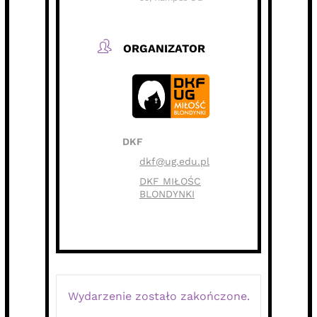
ORGANIZATOR
DKF
dkf@ug.edu.pl
DKF MIŁOŚC
BLONDYNKI
Wydarzenie zostało zakończone.