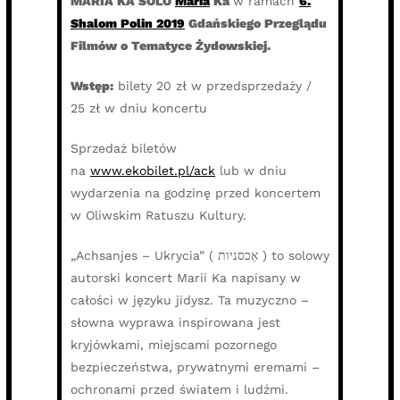
MARIA KA SOLO
Maria
Ka
w ramach
6.
Shalom Polin 2019
Gdańskiego Przeglądu
Filmów o Tematyce Żydowskiej.
Wstęp:
bilety 20 zł w przedsprzedaży /
25 zł w dniu koncertu
Sprzedaż biletów
na
www.ekobilet.pl/ack
lub w dniu
wydarzenia na godzinę przed koncertem
w Oliwskim Ratuszu Kultury.
„Achsanjes – Ukrycia” ( אַכסניות ) to solowy
autorski koncert Marii Ka napisany w
całości w języku jidysz. Ta muzyczno –
słowna wyprawa inspirowana jest
kryjówkami, miejscami pozornego
bezpieczeństwa, prywatnymi eremami –
ochronami przed światem i ludźmi.