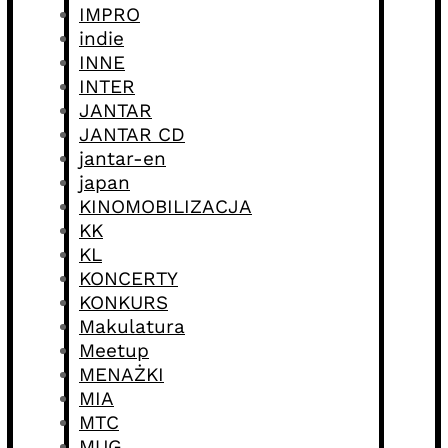
IMPRO
indie
INNE
INTER
JANTAR
JANTAR CD
jantar-en
japan
KINOMOBILIZACJA
KK
KL
KONCERTY
KONKURS
Makulatura
Meetup
MENAŻKI
MIA
MTC
MUG