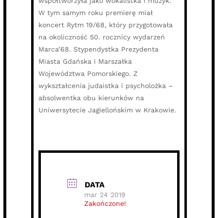
współtworzyła jako wokalistka i muzyk.
W tym samym roku premierę miał
koncert Rytm 19/68, który przygotowała
na okoliczność 50. rocznicy wydarzeń
Marca’68. Stypendystka Prezydenta
Miasta Gdańska i Marszałka
Województwa Pomorskiego. Z
wykształcenia judaistka i psycholożka –
absolwentka obu kierunków na
Uniwersytecie Jagiellońskim w Krakowie.
DATA
mar 24 2019
Zakończone!