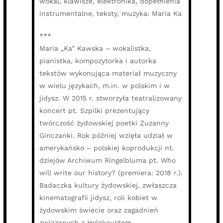
wokal, klawisze, elektronika, dopełnienia
instrumentalne, teksty, muzyka: Maria Ka
***
Maria „Ka” Kawska – wokalistka,
pianistka, kompozytorka i autorka
tekstów wykonująca materiał muzyczny
w wielu językach, m.in. w polskim i w
jidysz. W 2015 r. stworzyła teatralizowany
koncert pt. Szpilki prezentujący
twórczość żydowskiej poetki Zuzanny
Ginczanki. Rok później wzięła udział w
amerykańsko – polskiej koprodukcji nt.
dziejów Archiwum Ringelbluma pt. Who
will write our history? (premiera: 2018 r.).
Badaczka kultury żydowskiej, zwłaszcza
kinematografii jidysz, roli kobiet w
żydowskim świecie oraz zagadnień
związanych z Holokaustem.