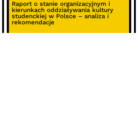
Raport o stanie organizacyjnym i
kierunkach oddziaływania kultury
studenckiej w Polsce – analiza i
rekomendacje
Alterprojekt – program wsparcia
pomysłów
Koncert z okazji 30-lecia DKF „Miłość
Blondynki”
SOCIALS