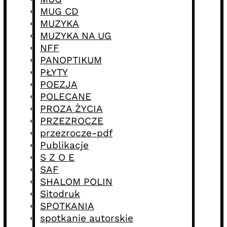
MUG CD
MUZYKA
MUZYKA NA UG
NFF
PANOPTIKUM
PŁYTY
POEZJA
POLECANE
PROZA ŻYCIA
PRZEZROCZE
przezrocze-pdf
Publikacje
S Z O E
SAF
SHALOM POLIN
Sitodruk
SPOTKANIA
spotkanie autorskie