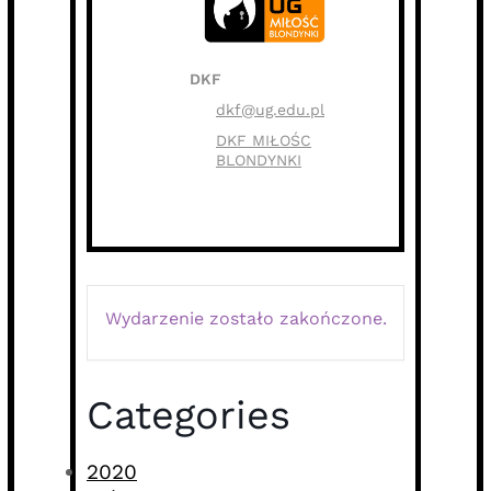
DKF
dkf@ug.edu.pl
DKF MIŁOŚC
BLONDYNKI
Wydarzenie zostało zakończone.
Categories
2020