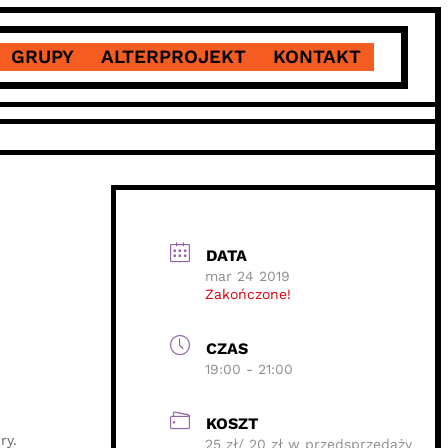
GRUPY
ALTERPROJEKT
KONTAKT
DATA
mar 24 2019
Zakończone!
CZAS
19:00 - 21:00
KOSZT
ry.
25 zł/ 20 zł w przedsprzedaży