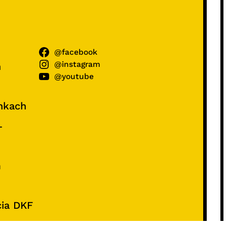
@facebook
@instagram
ń
@youtube
unkach
–
e
m
cia DKF