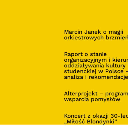
Marcin Janek o magii
orkiestrowych brzmie
Raport o stanie
organizacyjnym i kier
oddziaływania kultury
studenckiej w Polsce 
analiza i rekomendacj
Alterprojekt – progra
wsparcia pomysłów
Koncert z okazji 30-le
„Miłość Blondynki”