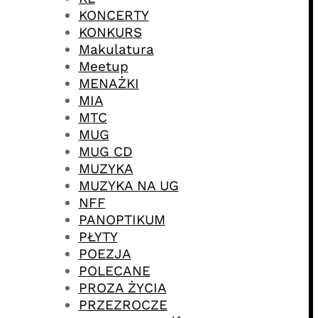
KONCERTY
KONKURS
Makulatura
Meetup
MENAŻKI
MIA
MTC
MUG
MUG CD
MUZYKA
MUZYKA NA UG
NFF
PANOPTIKUM
PŁYTY
POEZJA
POLECANE
PROZA ŻYCIA
PRZEZROCZE