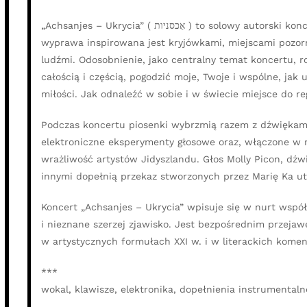
„Achsanjes – Ukrycia” ( אַכסניות ) to solowy autorski koncert Marii Ka napisany w całości w języku jidysz. Ta muzyczno – słowna
wyprawa inspirowana jest kryjówkami, miejscami pozo
ludźmi. Odosobnienie, jako centralny temat koncertu, ro
całością i częścią, pogodzić moje, Twoje i wspólne, ja
miłości. Jak odnaleźć w sobie i w świecie miejsce do r
Podczas koncertu piosenki wybrzmią razem z dźwiękami 
elektroniczne eksperymenty głosowe oraz, włączone w nie
wrażliwość artystów Jidyszlandu. Głos Molly Picon, dźw
innymi dopełnią przekaz stworzonych przez Marię Ka u
Koncert „Achsanjes – Ukrycia” wpisuje się w nurt współ
i nieznane szerzej zjawisko. Jest bezpośrednim przeja
w artystycznych formułach XXI w. i w literackich komen
***
wokal, klawisze, elektronika, dopełnienia instrumentaln