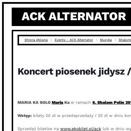
Skip
ACK ALTERNATOR
to
content
Strona główna
Events - ACK Alternator
Muzyka
Shalom
Koncert piosenek jidysz 
MARIA KA SOLO
Maria
Ka
w ramach
6. Shalom Polin 20
Wstęp:
bilety 20 zł w przedsprzedaży / 25 zł w dniu ko
Sprzedaż biletów na
www.ekobilet.pl/ack
lub w dniu wy