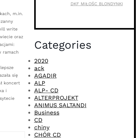
DKF MIŁOŚC BLONDYNKI
kach, m.in.
uzanny
ll write
wiecie oraz
Categories
acjami:
 w ramach
2020
ack
jlepsze
AGADIR
azała się
ALP
ał koncert
ALP- CD
ka i
ALTERPROJEKT
sytecie
ANIMUS SALTANDI
Business
CD
chiny
CHÓR CD