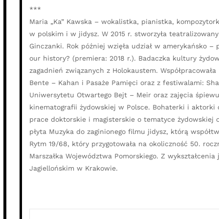
***
Maria „Ka” Kawska – wokalistka, pianistka, kompozytor
w polskim i w jidysz. W 2015 r. stworzyła teatralizowan
Ginczanki. Rok później wzięła udział w amerykańsko – p
our history? (premiera: 2018 r.). Badaczka kultury żydow
zagadnień związanych z Holokaustem. Współpracowała 
Bente – Kahan i Pasaże Pamięci oraz z festiwalami: Sh
Uniwersytetu Otwartego Bejt – Meir oraz zajęcia śpiewu w
kinematografii żydowskiej w Polsce. Bohaterki i aktork
prace doktorskie i magisterskie o tematyce żydowskiej 
płyta Muzyka do zaginionego filmu jidysz, którą współ
Rytm 19/68, który przygotowała na okoliczność 50. roc
Marszałka Województwa Pomorskiego. Z wykształcenia j
Jagiellońskim w Krakowie.