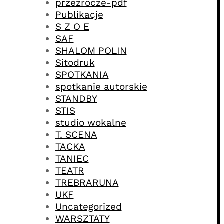
przezrocze-pdf
Publikacje
S Z O E
SAF
SHALOM POLIN
Sitodruk
SPOTKANIA
spotkanie autorskie
STANDBY
STIS
studio wokalne
T. SCENA
TACKA
TANIEC
TEATR
TREBRARUNA
UKF
Uncategorized
WARSZTATY