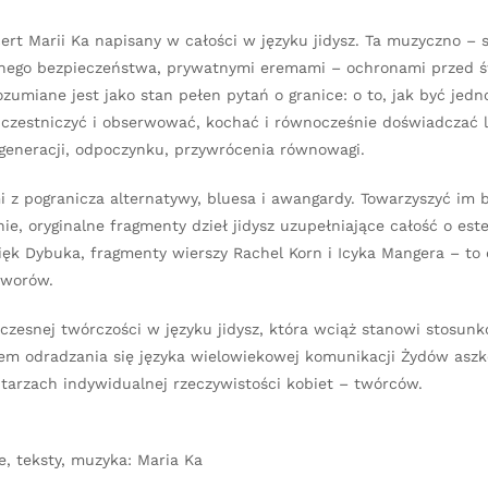
rnego bezpieczeństwa, prywatnymi eremami – ochronami przed ś
zumiane jest jako stan pełen pytań o granice: o to, jak być jedn
k uczestniczyć i obserwować, kochać i równocześnie doświadczać 
egeneracji, odpoczynku, przywrócenia równowagi.
z pogranicza alternatywy, bluesa i awangardy. Towarzyszyć im 
, oryginalne fragmenty dzieł jidysz uzupełniające całość o este
ięk Dybuka, fragmenty wierszy Rachel Korn i Icyka Mangera – to
tworów.
czesnej twórczości w języku jidysz, która wciąż stanowi stosun
wem odradzania się języka wielowiekowej komunikacji Żydów aszk
tarzach indywidualnej rzeczywistości kobiet – twórców.
e, teksty, muzyka: Maria Ka