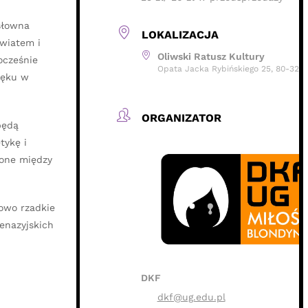
LOKALIZACJA
wiatem i
Oliwski Ratusz Kultury
ocześnie
Opata Jacka Rybińskiego 25, 80-320
lęku w
ORGANIZATOR
będą
tykę i
 one między
kowo rzadkie
enazyjskich
DKF
dkf@ug.edu.pl