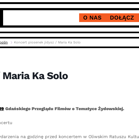
O NAS
DOŁĄCZ
polin
Koncert piosenek jidysz / Maria Ka Solo
/ Maria Ka Solo
19
Gdańskiego Przeglądu Filmów o Tematyce Żydowskiej.
ncertu
darzenia na godzinę przed koncertem w Oliwskim Ratuszu Kultu