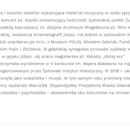
ka i autorka tekstów wykonująca materiał muzyczny w wielu języ
y koncert pt. Szpilki prezentujący twórczość żydowskiej poetki Z
olskiej koprodukcji nt. dziejów Archiwum Ringelbluma pt. Who wi
skiej, zwłaszcza kinematografii jidysz, roli kobiet w żydowskim ś
lub współpracuje m.in. z Muzeum POLIN, Miastem Gdańsk, Fund
alom Polin i Zbliżenia. W gdańskiej synagodze prowadzi wykłady
 języku jidysz. Jej praca magisterska pt. Kobiety „złotej ery”
i otrzymała wyróżnienie w V konkursie im. Majera Bałabana na na
organizowanym przez Żydowski Instytut Historyczny. W 2018 r. uk
tworzyła jako wokalistka i muzyk. W tym samym roku premierę mi
znicy wydarzeń Marca’68. Stypendystka Prezydenta Miasta Gdańs
udaistka i psycholożka – absolwentka obu kierunków na Uniwer