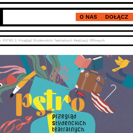
O NAS
DOŁĄCZ
PSTRO 3. Przegląd Studenckich Teatralnych Realizacji Offowych