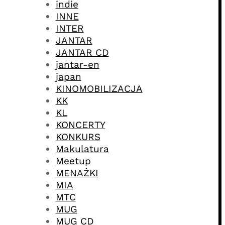
indie
INNE
INTER
JANTAR
JANTAR CD
jantar-en
japan
KINOMOBILIZACJA
KK
KL
KONCERTY
KONKURS
Makulatura
Meetup
MENAŻKI
MIA
MTC
MUG
MUG CD