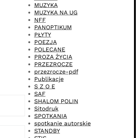
MUZYKA
MUZYKA NA UG
NFF
PANOPTIKUM
PŁYTY
POEZJA
POLECANE
PROZA ŻYCIA
PRZEZROCZE
przezrocze-pdf
Publikacje
S Z O E
SAF
SHALOM POLIN
Sitodruk
SPOTKANIA
spotkanie autorskie
STANDBY