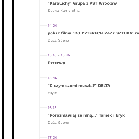
"Karaluchy" Grupa z AST Wrocław
Scena Kameralna
14:30
pokaz filmu "DO CZTERECH RAZY SZTUKA" reż
Duża Scena
15:10
-
15:45
Przerwa
15:45
"O czym szumi muszla?" DELTA
Foyer
16:15
"Porozmawiaj ze mną..." Tomek i Eryk
Duża Scena
17:00