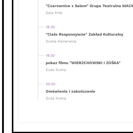
"Czarownice z Salem" Grupa Teatralna blAC
Sala Prób
18:30
"Ciało Responsywne" Zakład Kulturalny
Scena Kameralna
19:30
pokaz filmu "WIERZCHOWSKI I ZOŚKA"
Duża Scena
20:00
Omówienie i zakończenie
Duża Scena