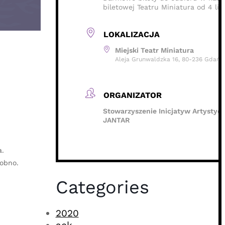
biletowej Teatru Miniatura od 4 li
LOKALIZACJA
Miejski Teatr Miniatura
Aleja Grunwaldzka 16, 80-236 Gdańs
ORGANIZATOR
Stowarzyszenie Inicjatyw Artystyc
JANTAR
a.
sobno.
Categories
2020