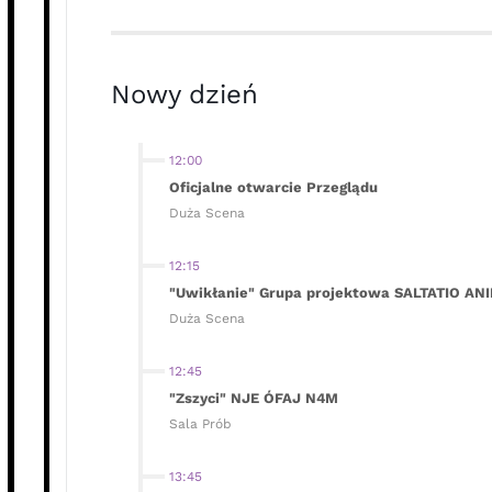
Nowy dzień
12:00
Oficjalne otwarcie Przeglądu
Duża Scena
12:15
"Uwikłanie" Grupa projektowa SALTATIO AN
Duża Scena
12:45
"Zszyci" NJE ÓFAJ N4M
Sala Prób
13:45