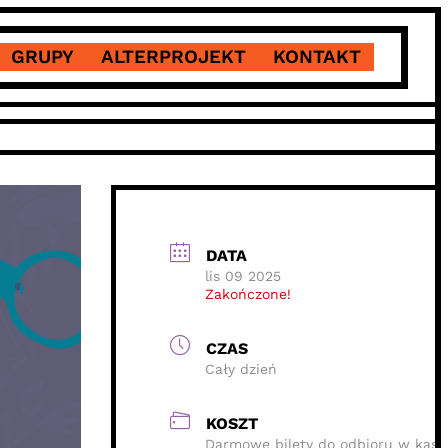
GRUPY
ALTERPROJEKT
KONTAKT
DATA
lis 09 2025
Zakończone!
CZAS
Cały dzień
KOSZT
Darmowe bilety do odbioru w kasi