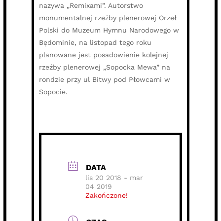
nazywa „Remixami”. Autorstwo
monumentalnej rzeźby plenerowej Orzeł
Polski do Muzeum Hymnu Narodowego w
Będominie, na listopad tego roku
planowane jest posadowienie kolejnej
rzeźby plenerowej „Sopocka Mewa” na
rondzie przy ul Bitwy pod Płowcami w
Sopocie.
DATA
lis 20 2018
- mar
04 2019
Zakończone!