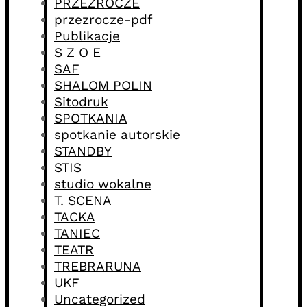
PRZEZROCZE
przezrocze-pdf
Publikacje
S Z O E
SAF
SHALOM POLIN
Sitodruk
SPOTKANIA
spotkanie autorskie
STANDBY
STIS
studio wokalne
T. SCENA
TACKA
TANIEC
TEATR
TREBRARUNA
UKF
Uncategorized