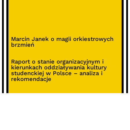
Marcin Janek o magii orkiestrowych
brzmień
Raport o stanie organizacyjnym i
kierunkach oddziaływania kultury
studenckiej w Polsce – analiza i
rekomendacje
Alterprojekt – program wsparcia
pomysłów
Koncert z okazji 30-lecia DKF „Miłość
Blondynki”