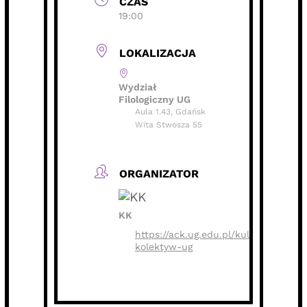
CZAS
19:00
LOKALIZACJA
Wydział
Filologiczny UG
Aula 1.43, Gdańsk
Wita Stwosza 55
ORGANIZATOR
KK
https://ack.ug.edu.pl/kulturalny-
kolektyw-ug