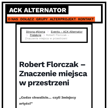
Skip
ACK ALTERNATOR
to
content
O NAS
DOŁĄCZ
GRUPY
ALTERPROJEKT
KONTAKT
Strona główna
Events - ACK Alternator
Prelekcje
Robert Florczak –
Znaczenie miejsca w przestrzeni
Robert Florczak –
Znaczenie miejsca
w przestrzeni
„Cudze chwalicie… czyli 3miejscy
artyści”