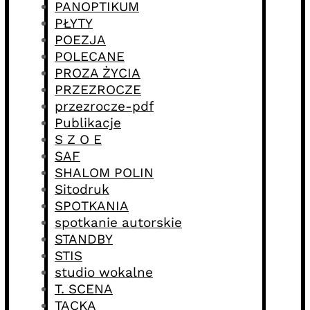
PANOPTIKUM
PŁYTY
POEZJA
POLECANE
PROZA ŻYCIA
PRZEZROCZE
przezrocze-pdf
Publikacje
S Z O E
SAF
SHALOM POLIN
Sitodruk
SPOTKANIA
spotkanie autorskie
STANDBY
STIS
studio wokalne
T. SCENA
TACKA