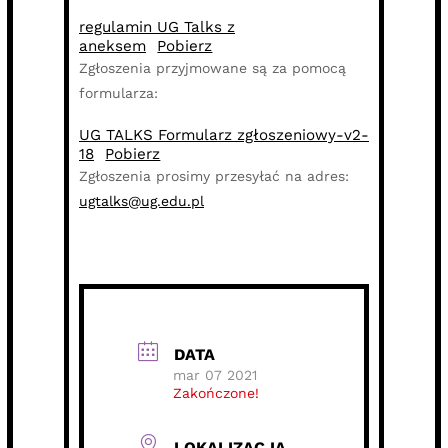
regulamin UG Talks z
aneksem
Pobierz
Zgłoszenia przyjmowane są za pomocą
formularza:
UG TALKS Formularz zgłoszeniowy-v2-
18
Pobierz
Zgłoszenia prosimy przesyłać na adres:
ugtalks@ug.edu.pl
DATA
mar 07 2021
Zakończone!
LOKALIZACJA