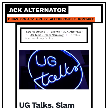
Skip
ACK ALTERNATOR
to
content
O NAS
DOŁĄCZ
GRUPY
ALTERPROJEKT
KONTAKT
Strona główna
Events - ACK Alternator
UG Talks - Slam Naukowy
UG Talks.
Slam naukowy Online
UG Talks. Slam