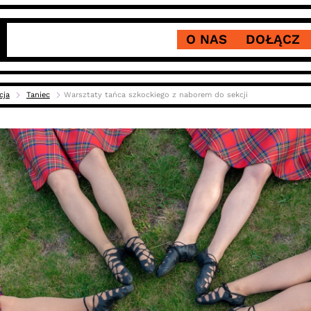
O NAS
DOŁĄCZ
cja
Taniec
Warsztaty tańca szkockiego z naborem do sekcji