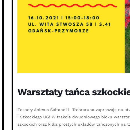
Warsztaty tańca szkockie
Zespoły Animus Saltandi i Trebraruna zapraszają na ot
i Szkockiego UG! W trakcie dwudniowego bloku warszta
szkockich oraz kilka prostych układów tańczonych na tzw