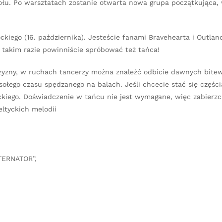
ołu. Po warsztatach zostanie otwarta nowa grupa początkująca, 
kiego (16. października). Jesteście fanami Bravehearta i Outlan
 takim razie powinniście spróbować też tańca!
czyzny, w ruchach tancerzy można znaleźć odbicie dawnych bitew
łego czasu spędzanego na balach. Jeśli chcecie stać się częścią
ckiego. Doświadczenie w tańcu nie jest wymagane, więc zabierz
eltyckich melodii
TERNATOR”,