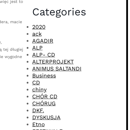
więc jest to
Categories
dera, macie
2020
ack
AGADIR
,
ALP
 tej długiej
ALP- CD
cie wygodne
ALTERPROJEKT
ANIMUS SALTANDI
Business
CD
chiny
CHÓR CD
CHÓRUG
DKF.
DYSKUSJA
Etno