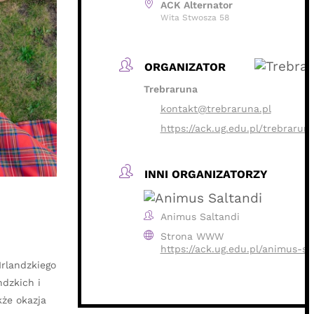
ACK Alternator
Wita Stwosza 58
ORGANIZATOR
Trebraruna
kontakt@trebraruna.pl
https://ack.ug.edu.pl/trebrarun
INNI ORGANIZATORZY
Animus Saltandi
Strona WWW
https://ack.ug.edu.pl/animus-sa
rlandzkiego
dzkich i
kże okazja