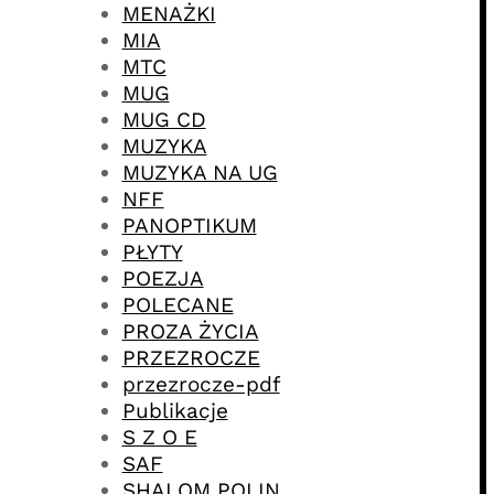
MENAŻKI
MIA
MTC
MUG
MUG CD
MUZYKA
MUZYKA NA UG
NFF
PANOPTIKUM
PŁYTY
POEZJA
POLECANE
PROZA ŻYCIA
PRZEZROCZE
przezrocze-pdf
Publikacje
S Z O E
SAF
SHALOM POLIN