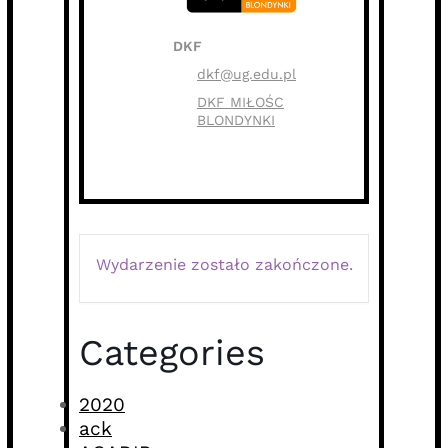
DKF
dkf@ug.edu.pl
DKF MIŁOŚC
BLONDYNKI
Wydarzenie zostało zakończone.
Categories
2020
ack