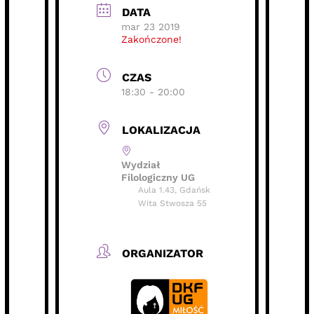
DATA
mar 23 2019
Zakończone!
CZAS
18:30 - 20:00
LOKALIZACJA
Wydział
Filologiczny UG
Aula 1.43, Gdańsk
Wita Stwosza 55
ORGANIZATOR