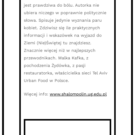
jest prawdziwa do bólu. Autorka nie
ubiera niczego w poprawnie politycznie
słowa. Spisuje jedynie wyznania paru
kobiet. Zdziwisz się ile praktycznych
informacji i wskazówek na wyjazd do
Ziemi (Nie)Świętej tu znajdziesz.
Znacznie więcej niż w najlepszych
przewodnikach.
Malka Kafka
, z
pochodzenia Żydówka, z pasji
restauratorka, właścicielka sieci Tel Aviv
Urban Food w Polsce.
Więcej info:
www.shalompolin.ug.edu.pl