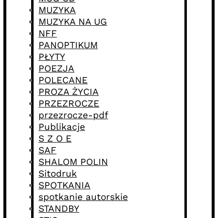
MUZYKA
MUZYKA NA UG
NFF
PANOPTIKUM
PŁYTY
POEZJA
POLECANE
PROZA ŻYCIA
PRZEZROCZE
przezrocze-pdf
Publikacje
S Z O E
SAF
SHALOM POLIN
Sitodruk
SPOTKANIA
spotkanie autorskie
STANDBY