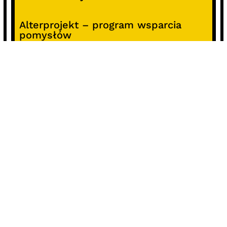
Alterprojekt – program wsparcia
pomysłów
Koncert z okazji 30-lecia DKF „Miłość
Blondynki”
SOCIALS
@facebook
@instagram