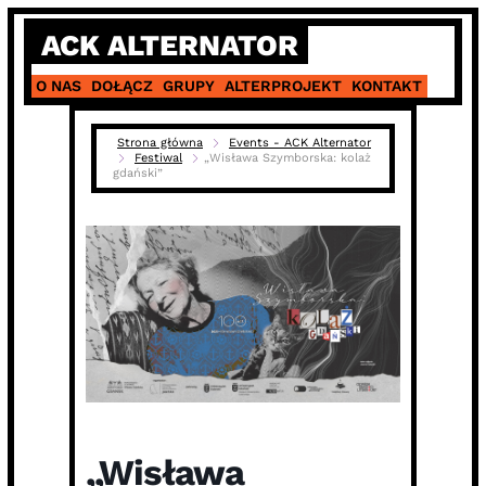
Skip
ACK ALTERNATOR
to
content
O NAS
DOŁĄCZ
GRUPY
ALTERPROJEKT
KONTAKT
Strona główna
Events - ACK Alternator
Festiwal
„Wisława Szymborska: kolaż
gdański”
„Wisława