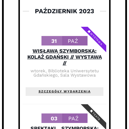
PAŹDZIERNIK 2023
WYSTAWA
31
PAŹ
WISŁAWA SZYMBORSKA:
KOLAŻ GDAŃSKI // WYSTAWA
//
wtorek
,
Biblioteka Uniwersytetu
Gdańskiego, Sala Wystawowa
SZCZEGÓŁY WYDARZENIA
TEATR
03
PAŹ
SPEKTAKL „SZYMBORSKA: