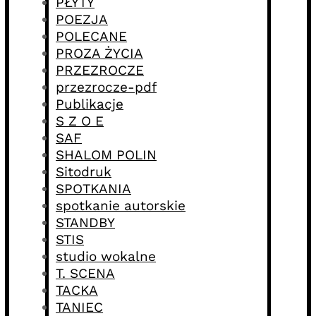
PŁYTY
POEZJA
POLECANE
PROZA ŻYCIA
PRZEZROCZE
przezrocze-pdf
Publikacje
S Z O E
SAF
SHALOM POLIN
Sitodruk
SPOTKANIA
spotkanie autorskie
STANDBY
STIS
studio wokalne
T. SCENA
TACKA
TANIEC