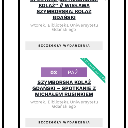
KOLAŻ” // WISŁAWA
SZYMBORSKA: KOLAŻ
GDAŃSKI
wtorek
,
Biblioteka Uniwersytetu
Gdańskiego
SZCZEGÓŁY WYDARZENIA
SPOTKANIE AUTORSKIE
03
PAŹ
SZYMBORSKA KOLAŻ
GDAŃSKI – SPOTKANIE Z
MICHAŁEM RUSINKIEM
wtorek
,
Biblioteka Uniwersytetu
Gdańskiego
SZCZEGÓŁY WYDARZENIA