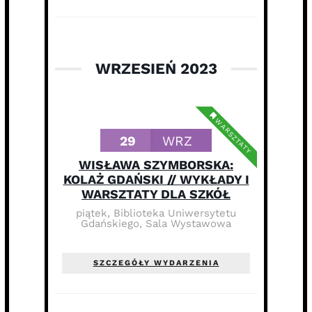
WRZESIEŃ 2023
WARSZTATY
29
WRZ
WISŁAWA SZYMBORSKA:
KOLAŻ GDAŃSKI // WYKŁADY I
WARSZTATY DLA SZKÓŁ
piątek
,
Biblioteka Uniwersytetu
Gdańskiego, Sala Wystawowa
SZCZEGÓŁY WYDARZENIA