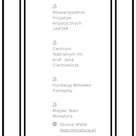
Stowarzyszenie
Inicjatyw
Artystycznych
JANTAR
Centrum
Teatralnym im.
prof. Jana
Ciechowicza
Fundacją Between
Pomiędzy
Miejski Teatr
Miniatura
Strona WWW
teatrminiatura.pl