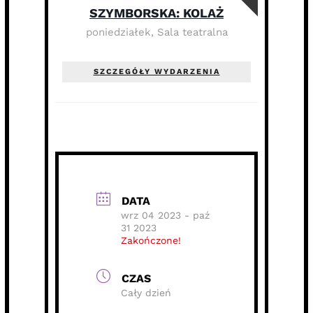
SZYMBORSKA: KOLAŻ
poniedziałek
,
Sala teatralna
SZCZEGÓŁY WYDARZENIA
DATA
wrz 04 2023
- paź
31 2023
Zakończone!
CZAS
Cały dzień