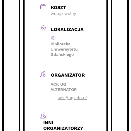
KOSZT
wstęp wolny
LOKALIZACJA
Biblioteka
Uniwersytetu
Gdańskiego
ORGANIZATOR
ACK UG
ALTERNATOR
ack@ug.edu.pl
INNI
ORGANIZATORZY