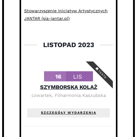
Stowarzyszenie Inicjatyw Artystycznyc
h
JANTAR (sia-jantar.pl)
LISTOPAD 2023
TEATR
16
LIS
SZYMBORSKA KOLAŻ
czwartek
,
Filharmonia Kaszubska
SZCZEGÓŁY WYDARZENIA