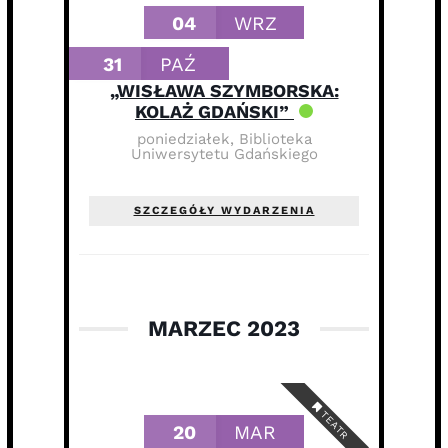
04
WRZ
31
PAŹ
„WISŁAWA SZYMBORSKA:
KOLAŻ GDAŃSKI”
poniedziałek
,
Biblioteka
Uniwersytetu Gdańskiego
SZCZEGÓŁY WYDARZENIA
MARZEC 2023
TEATR
20
MAR