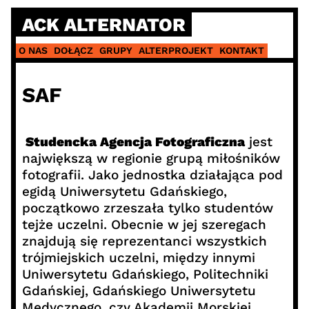
Skip
ACK ALTERNATOR
to
content
O NAS
DOŁĄCZ
GRUPY
ALTERPROJEKT
KONTAKT
SAF
Studencka Agencja Fotograficzna
jest
największą w regionie grupą miłośników
fotografii. Jako jednostka działająca pod
egidą Uniwersytetu Gdańskiego,
początkowo zrzeszała tylko studentów
tejże uczelni. Obecnie w jej szeregach
znajdują się reprezentanci wszystkich
trójmiejskich uczelni, między innymi
Uniwersytetu Gdańskiego, Politechniki
Gdańskiej, Gdańskiego Uniwersytetu
Medycznego, czy Akademii Morskiej.