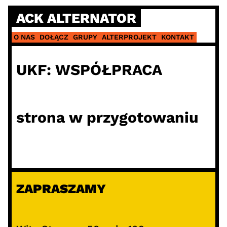
Skip
ACK ALTERNATOR
to
content
O NAS
DOŁĄCZ
GRUPY
ALTERPROJEKT
KONTAKT
UKF: WSPÓŁPRACA
strona w przygotowaniu
ZAPRASZAMY