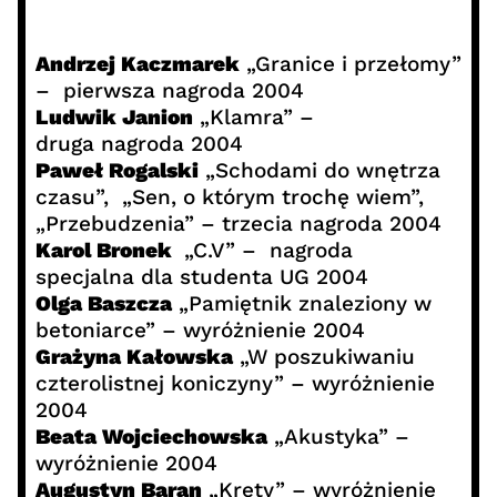
Andrzej Kaczmarek
„Granice i przełomy”
– pierwsza nagroda 2004
Ludwik Janion
„Klamra” –
druga nagroda 2004
Paweł Rogalski
„Schodami do wnętrza
czasu”, „Sen, o którym trochę wiem”,
„Przebudzenia” – trzecia nagroda 2004
Karol Bronek
„C.V” – nagroda
specjalna dla studenta UG 2004
Olga Baszcza
„Pamiętnik znaleziony w
betoniarce” – wyróżnienie 2004
Grażyna Kałowska
„W poszukiwaniu
czterolistnej koniczyny” – wyróżnienie
2004
Beata Wojciechowska
„Akustyka” –
wyróżnienie 2004
Augustyn Baran
„Krety” – wyróżnienie