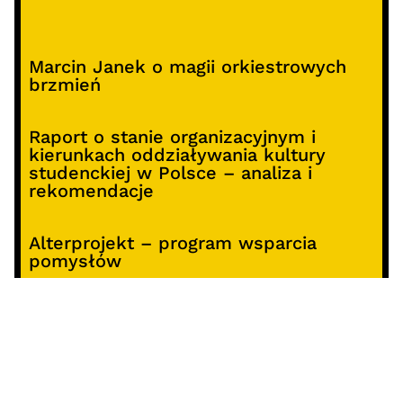
Marcin Janek o magii orkiestrowych
brzmień
Raport o stanie organizacyjnym i
kierunkach oddziaływania kultury
studenckiej w Polsce – analiza i
rekomendacje
Alterprojekt – program wsparcia
pomysłów
Koncert z okazji 30-lecia DKF „Miłość
Blondynki”
SOCIALS