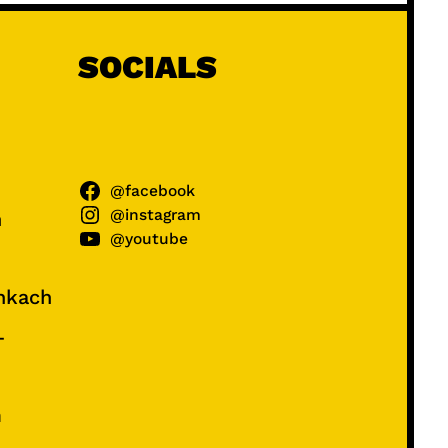
SOCIALS
@facebook
@instagram
ń
@youtube
unkach
–
e
m