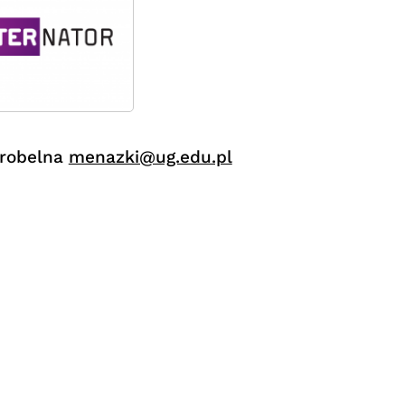
Grobelna
menazki@ug.edu.pl