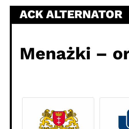
Skip
ACK ALTERNATOR
to
content
Menażki – or