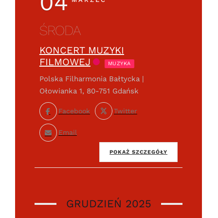
04
ŚRODA
KONCERT MUZYKI
FILMOWEJ
MUZYKA
Polska Filharmonia Bałtycka |
Ołowianka 1, 80-751 Gdańsk
Facebook
Twitter
Email
POKAŻ SZCZEGÓŁY
GRUDZIEŃ 2025