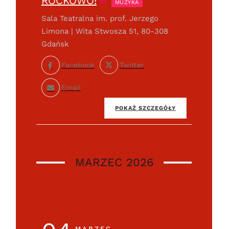
ROCKOWO!
MUZYKA
Sala Teatralna im. prof. Jerzego
Limona | Wita Stwosza 51, 80-308
Gdańsk
Facebook
Twitter
Email
POKAŻ SZCZEGÓŁY
MARZEC 2026
MARZEC