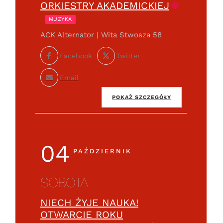
ORKIESTRY AKADEMICKIEJ
MUZYKA
ACK Alternator | Wita Stwosza 58
Facebook
Twitter
Email
POKAŻ SZCZEGÓŁY
04
PAŹDZIERNIK
SOBOTA
NIECH ŻYJE NAUKA!
OTWARCIE ROKU