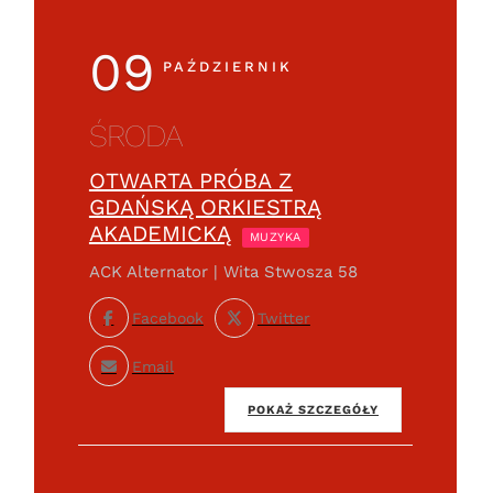
09
PAŹDZIERNIK
ŚRODA
OTWARTA PRÓBA Z
GDAŃSKĄ ORKIESTRĄ
AKADEMICKĄ
MUZYKA
ACK Alternator | Wita Stwosza 58
Facebook
Twitter
Email
POKAŻ SZCZEGÓŁY