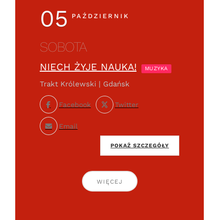
05
PAŹDZIERNIK
SOBOTA
NIECH ŻYJE NAUKA!
MUZYKA
Trakt Królewski | Gdańsk
Facebook
Twitter
Email
POKAŻ SZCZEGÓŁY
WIĘCEJ