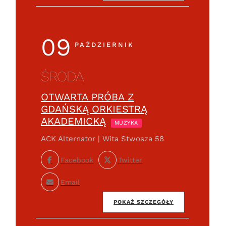
09
PAŹDZIERNIK
ŚRODA
OTWARTA PRÓBA Z
GDAŃSKĄ ORKIESTRĄ
AKADEMICKĄ
MUZYKA
ACK Alternator | Wita Stwosza 58
Facebook
Twitter
Email
POKAŻ SZCZEGÓŁY