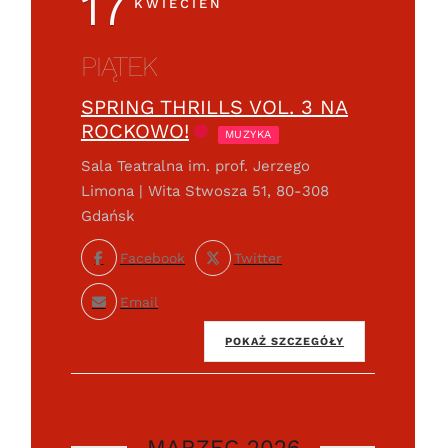
17
KWIECIEŃ
PIĄTEK
SPRING THRILLS VOL. 3 NA
ROCKOWO!
MUZYKA
Sala Teatralna im. prof. Jerzego
Limona | Wita Stwosza 51, 80-308
Gdańsk
Facebook
Twitter
Email
POKAŻ SZCZEGÓŁY
MARZEC 2026