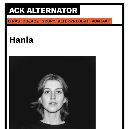
Skip
ACK ALTERNATOR
to
content
O NAS
DOŁĄCZ
GRUPY
ALTERPROJEKT
KONTAKT
Hania