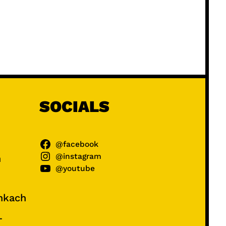
SOCIALS
@facebook
@instagram
ń
@youtube
unkach
–