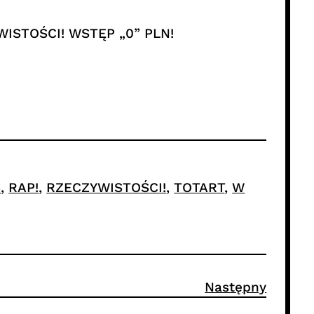
WISTOŚCI! WSTĘP „0” PLN!
S
, 
RAP!
, 
RZECZYWISTOŚCI!
, 
TOTART
, 
W
Następny