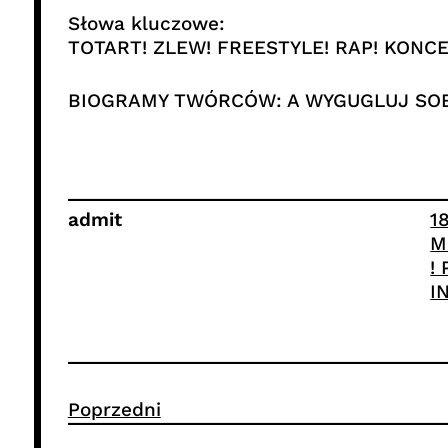
Słowa kluczowe:
TOTART! ZLEW! FREESTYLE! RAP! KONCE
BIOGRAMY TWÓRCÓW: A WYGUGLUJ SOB
admit
1
M
!
I
Poprzedni