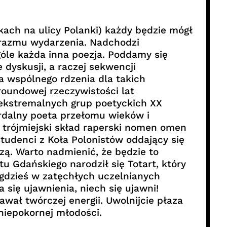
kach na ulicy Polanki) każdy będzie mógł
razmu wydarzenia. Nadchodzi
le każda inna poezja. Poddamy się
 dyskusji, a raczej sekwencji
ia wspólnego rdzenia dla takich
roundowej rzeczywistości lat
j ekstremalnych grup poetyckich XX
rdalny poeta przełomu wieków i
trójmiejski skład raperski nomen omen
tudenci z Koła Polonistów oddający się
zą. Warto nadmienić, że będzie to
u Gdańskiego narodził się Totart, który
 gdzieś w zatęchłych uczelnianych
 się ujawnienia, niech się ujawni!
awał twórczej energii. Uwolnijcie płaza
niepokornej młodości.