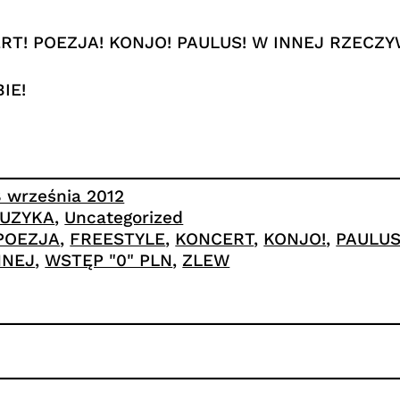
RT! POEZJA! KONJO! PAULUS! W INNEJ RZECZY
IE!
8 września 2012
UZYKA
, 
Uncategorized
 POEZJA
, 
FREESTYLE
, 
KONCERT
, 
KONJO!
, 
PAULU
NNEJ
, 
WSTĘP "0" PLN
, 
ZLEW