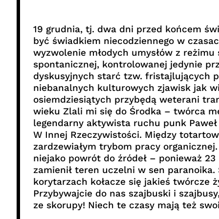
19 grudnia, tj. dwa dni przed końcem św
być świadkiem niecodziennego w czasa
wyzwolenie młodych umysłów z reżimu s
spontanicznej, kontrolowanej jedynie prz
dyskusyjnych starć tzw. fristajlujących 
niebanalnych kulturowych zjawisk jak wi
osiemdziesiątych przybędą weterani tranz
wieku Zlali mi się do Środka – twórca 
legendarny aktywista ruchu punk Paweł 
W Innej Rzeczywistości. Między totarto
zardzewiałym trybom pracy organicznej. 
niejako powrót do źródeł – ponieważ 23 k
zamienił teren uczelni w sen paranoika.
korytarzach kołacze się jakieś twórcze ż
Przybywajcie do nas szajbuski i szajbusy
ze skorupy! Niech te czasy mają też sw