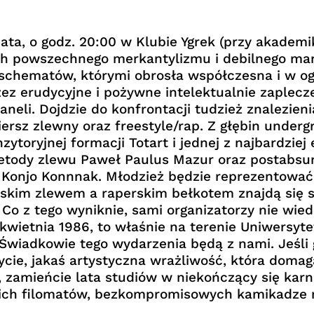
iata, o godz. 20:00 w Klubie Ygrek (przy akademi
ch powszechnego merkantylizmu i debilnego ma
chematów, którymi obrosła współczesna i w ogó
ez erudycyjne i pożywne intelektualnie zaplecze
paneli. Dojdzie do konfrontacji tudzież znalezien
ersz zlewny oraz freestyle/rap. Z głębin underg
ytoryjnej formacji Totart i jednej z najbardzie
metody zlewu Paweł Paulus Mazur oraz postabsu
Konjo Konnnak. Młodzież będzie reprezentować 
wskim zlewem a raperskim bełkotem znajdą się s
Co z tego wyniknie, sami organizatorzy nie wied
wietnia 1986, to właśnie na terenie Uniwersytet
 Świadkowie tego wydarzenia będą z nami. Jeśli
ycie, jakaś artystyczna wrażliwość, która domaga
, zamieńcie lata studiów w niekończący się karn
oich filomatów, bezkompromisowych kamikadze 