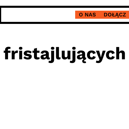
O NAS
DOŁĄCZ
fristajlujących