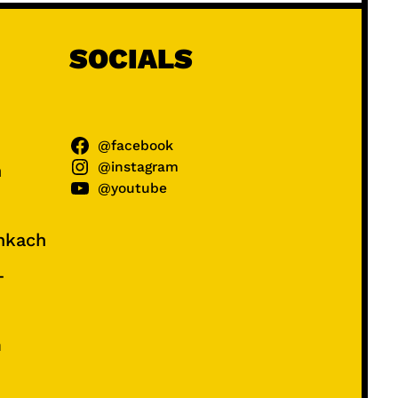
SOCIALS
@facebook
@instagram
ń
@youtube
unkach
–
e
m