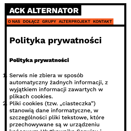
Skip
ACK ALTERNATOR
to
content
O NAS
DOŁĄCZ
GRUPY
ALTERPROJEKT
KONTAKT
Polityka prywatności
Polityka prywatności
Serwis nie zbiera w sposób
automatyczny żadnych informacji, z
wyjątkiem informacji zawartych w
plikach cookies.
Pliki cookies (tzw. „ciasteczka”)
stanowią dane informatyczne, w
szczególności pliki tekstowe, które
przechowywane są w urządzeniu