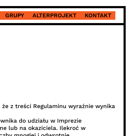
GRUPY
ALTERPROJEKT
KONTAKT
 że z treści Regulaminu wyraźnie wynika
ownika do udziału w Imprezie
e lub na okaziciela. Ilekroć w
czby mnogiej i odwrotnie.