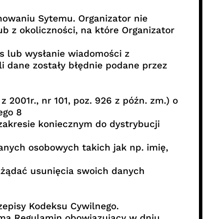
nowaniu Sytemu. Organizator nie
 z okoliczności, na które Organizator
es lub wysłanie wiadomości z
li dane zostały błędnie podane przez
 2001r., nr 101, poz. 926 z późn. zm.) o
ego 8
akresie koniecznym do dystrybucji
anych osobowych takich jak np. imię,
ażądać usunięcia swoich danych
zepisy Kodeksu Cywilnego.
 ma Regulamin obowiązujący w dniu