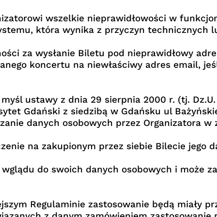
nizatorowi wszelkie nieprawidłowości w funkcjo
temu, która wynika z przyczyn technicznych lub
ności za wysłanie Biletu pod nieprawidłowy adr
nego koncertu na niewłaściwy adres email, jeś
l ustawy z dnia 29 sierpnia 2000 r. (tj. Dz.U. z
ytet Gdański z siedzibą w Gdańsku ul Bażyński
zanie danych osobowych przez Organizatora w z
enie na zakupionym przez siebie Bilecie jego d
o wglądu do swoich danych osobowych i może z
ejszym Regulaminie zastosowanie będą miały pr
 związanych z danym zamówieniem zastosowanie