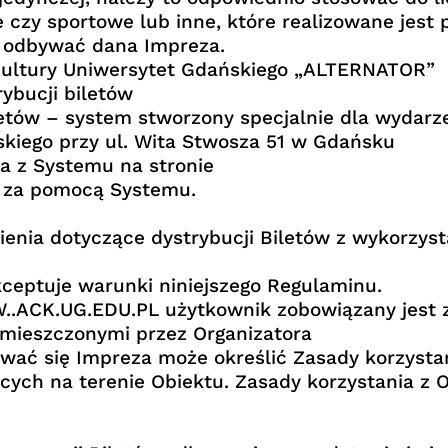
 czy sportowe lub inne, które realizowane jest 
ię odbywać dana Impreza.
Kultury Uniwersytet Gdańskiego „ALTERNATOR”
ybucji biletów
etów – system stworzony specjalnie dla wydarze
skiego przy ul. Wita Stwosza 51 w Gdańsku
a z Systemu na stronie
 za pomocą Systemu.
ienia dotyczące dystrybucji Biletów z wykorzys
kceptuje warunki niniejszego Regulaminu.
W..ACK.UG.EDU.PL użytkownik zobowiązany jest 
mieszczonymi przez Organizatora
wać się Impreza może określić Zasady korzysta
ych na terenie Obiektu. Zasady korzystania z 