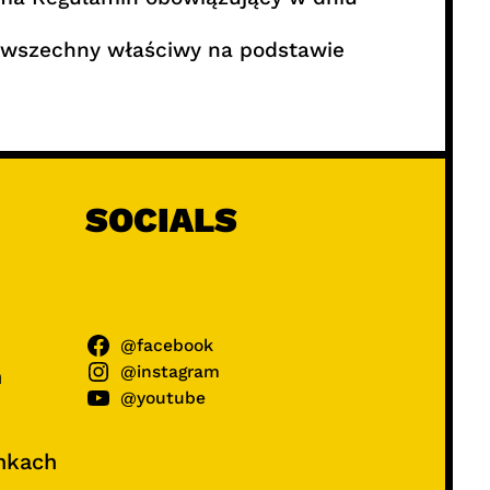
powszechny właściwy na podstawie
SOCIALS
@facebook
@instagram
ń
@youtube
unkach