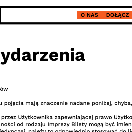
O NAS
DOŁĄCZ
ydarzenia
tów
 pojęcia mają znaczenie nadane poniżej, chyba,
j przez Użytkownika zapewniającej prawo Użytk
ności od rodzaju Imprezy Bilety mogą być imienn
jedynczej, należy to odpowiednio stosować do li