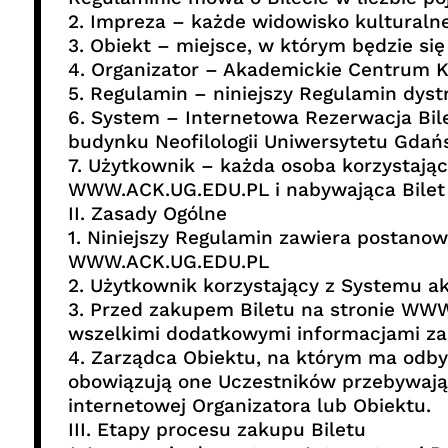
2. Impreza – każde widowisko kulturalne
3. Obiekt – miejsce, w którym będzie s
4. Organizator – Akademickie Centrum 
5. Regulamin – niniejszy Regulamin dystr
6. System – Internetowa Rezerwacja Bil
budynku Neofilologii Uniwersytetu Gdań
7. Użytkownik – każda osoba korzystając
WWW.ACK.UG.EDU.PL i nabywająca Bilet
II. Zasady Ogólne
1. Niniejszy Regulamin zawiera postanow
WWW.ACK.UG.EDU.PL
2. Użytkownik korzystający z Systemu a
3. Przed zakupem Biletu na stronie WW
wszelkimi dodatkowymi informacjami za
4. Zarządca Obiektu, na którym ma odby
obowiązują one Uczestników przebywając
internetowej Organizatora lub Obiektu.
III. Etapy procesu zakupu Biletu