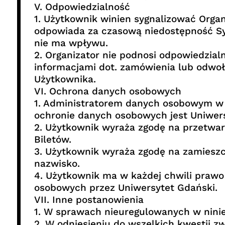
V. Odpowiedzialność
1. Użytkownik winien sygnalizować Orga
odpowiada za czasową niedostępność Sys
nie ma wpływu.
2. Organizator nie podnosi odpowiedzial
informacjami dot. zamówienia lub odwoła
Użytkownika.
VI. Ochrona danych osobowych
1. Administratorem danych osobowym w myś
ochronie danych osobowych jest Uniwers
2. Użytkownik wyraża zgodę na przetwar
Biletów.
3. Użytkownik wyraża zgodę na zamieszcz
nazwisko.
4. Użytkownik ma w każdej chwili praw
osobowych przez Uniwersytet Gdański.
VII. Inne postanowienia
1. W sprawach nieuregulowanych w nini
2. W odniesieniu do wszelkich kwestii