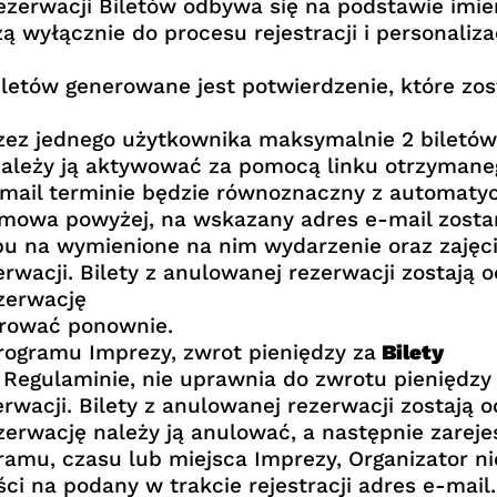
zerwacji Biletów odbywa się na podstawie imien
 wyłącznie do procesu rejestracji i personaliza
iletów generowane jest potwierdzenie, które zo
zez jednego użytkownika maksymalnie 2 biletów
należy ją aktywować za pomocą linku otrzymane
mail terminie będzie równoznaczny z automaty
mowa powyżej, na wskazany adres e-mail zostani
u na wymienione na nim wydarzenie oraz zajęci
erwacji. Bilety z anulowanej rezerwacji zostają
zerwację
trować ponownie.
programu Imprezy, zwrot pieniędzy za
Bilety
 Regulaminie, nie uprawnia do zwrotu pieniędzy 
erwacji. Bilety z anulowanej rezerwacji zostają 
zerwację należy ją anulować, a następnie zarej
amu, czasu lub miejsca Imprezy, Organizator ni
 na podany w trakcie rejestracji adres e-mail.