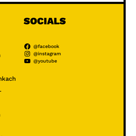
SOCIALS
@facebook
@instagram
ń
@youtube
unkach
–
e
m