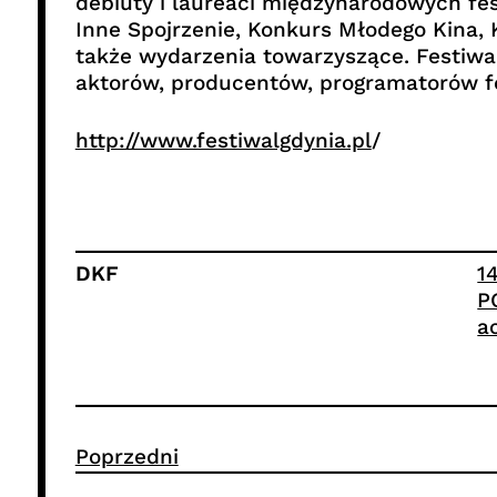
debiuty i laureaci międzynarodowych fe
Inne Spojrzenie, Konkurs Młodego Kina,
także wydarzenia towarzyszące. Festiwa
aktorów, producentów, programatorów fes
http://www.festiwalgdynia.pl
/
DKF
1
P
a
Poprzedni