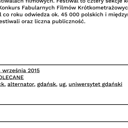
stiwalach filmowych. Festiwal to cztery sekcje
 Konkurs Fabularnych Filmów Krótkometrażowych
l co roku odwiedza ok. 45 000 polskich i międz
tiwali oraz liczna publiczność.
4 września 2015
OLECANE
ck
, 
alternator
, 
gdańsk
, 
ug
, 
uniwersytet gdański