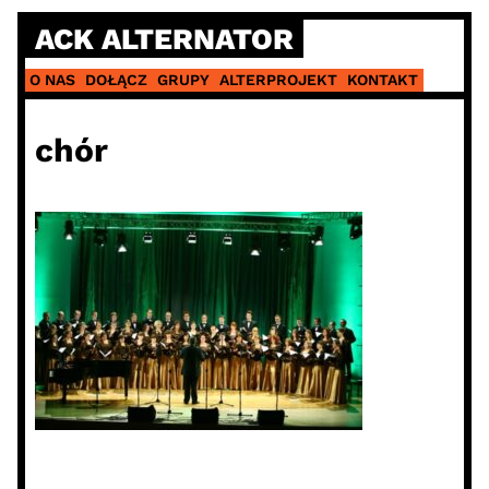
Skip
ACK ALTERNATOR
to
content
O NAS
DOŁĄCZ
GRUPY
ALTERPROJEKT
KONTAKT
chór