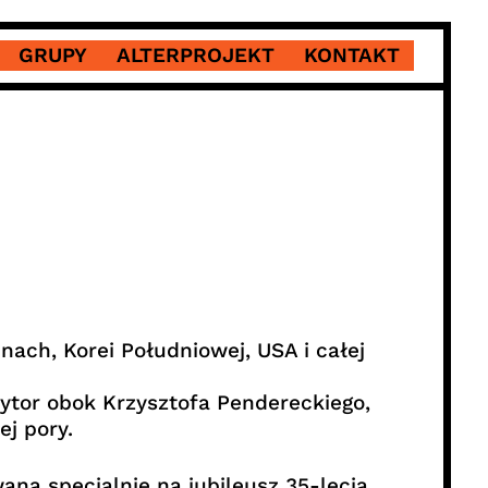
GRUPY
ALTERPROJEKT
KONTAKT
nach, Korei Południowej, USA i całej
zytor obok Krzysztofa Pendereckiego,
j pory.
na specjalnie na jubileusz 35-lecia