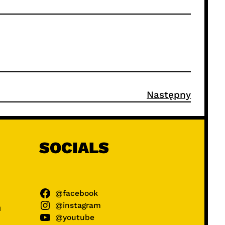
Następny
SOCIALS
@facebook
@instagram
ń
@youtube