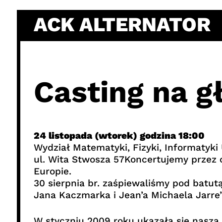
Skip
ACK ALTERNATOR
to
content
Casting na g
24 listopada (wtorek) godzina 18:00
Wydział Matematyki, Fizyki, Informatyki
ul. Wita Stwosza 57Koncertujemy przez ca
Europie.
30 sierpnia br. zaśpiewaliśmy pod batut
Jana Kaczmarka i Jean’a Michaela Jarre’
W styczniu 2009 roku ukazała się nasza 