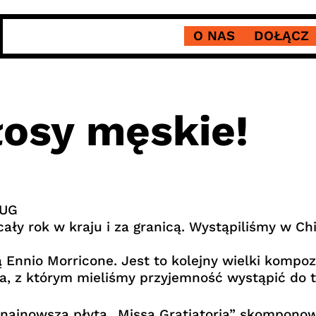
O NAS
DOŁĄCZ
łosy męskie!
 UG
ły rok w kraju i za granicą. Wystąpiliśmy w Chi
ą Ennio Morricone. Jest to kolejny wielki kompo
a, z którym mieliśmy przyjemność wystąpić do te
najnowsza płyta „Missa Gratiatoria” skomponowa