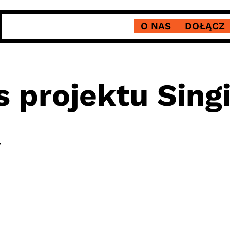
O NAS
DOŁĄCZ
 projektu Sing
4