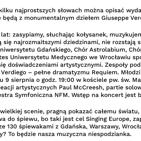
kilku najprostszych słowach można opisać wydar
się będą z monumentalnym dziełem Giuseppe Ver
at: zasypiamy, słuchając kołysanek, muzykujem
 się najrozmaitszymi dziedzinami, nie rozstają 
niwersytetu Gdańskiego, Chór Astrolabium, Chó
es Uniwersytetu Medycznego we Wrocławiu spotk
 się doświadczeniami artystycznymi. Zespoły po
e Verdiego – pełne dramatyzmu Requiem. Młodzi 
 9 sierpnia o godz. 19:00 w kościele pw. św. M
eacji artystycznych Paul McCreesh, partie solo
iestra Symfoniczna NFM. Wstęp na koncert jest 
ielkiej scenie, pragną pokazać całemu światu, j
 do śpiewu, bo taki jest cel Singing Europe, za
 ze 130 śpiewakami z Gdańska, Warszawy, Wrocł
my? To będzie nasza muzyczna niespodzianka.