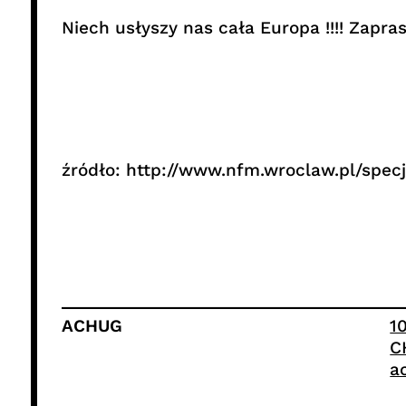
Niech usłyszy nas cała Europa !!!! Zapras
źródło: http://www.nfm.wroclaw.pl/specj
ACHUG
1
C
a