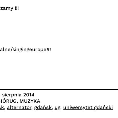
zamy !!!
alne/singingeurope#!
0 sierpnia 2014
HÓRUG
, 
MUZYKA
ck
, 
alternator
, 
gdańsk
, 
ug
, 
uniwersytet gdański