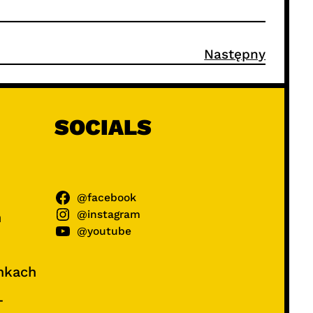
Następny
SOCIALS
@facebook
@instagram
ń
@youtube
unkach
–