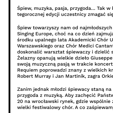
Śpiew, muzyka, pasja, przygoda… Tak w 
tegorocznej edycji uczestnicy zmagać 
Śpiew towarzyszy nam od najmłodszych l
Singing Europe, choć na co dzień zajmują
środku upalnego lata Akademicki Chór U
Warszawskiego oraz Chór Medici Cantant
doskonalić warsztat śpiewaczy i dzielić
Żelazny opanują wielkie dzieło Giusepp
swoją muzyczną pasją w trakcie koncertu
Requiem poprowadzi znany z wielkich kr
Robert Murray i Jan Martiník, zagra Ork
Zanim jednak młodzi śpiewacy staną na w
przygoda z muzyką. Aby zachęcić Państwa
20 na wrocławski rynek, gdzie wspólnie
wielki festiwalowy chór. A co zaśpiewa